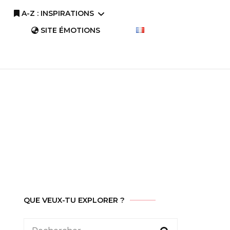
A-Z : INSPIRATIONS
SITE ÉMOTIONS
A-Z : Comprendre
A-Z : Savourer
QUE VEUX-TU EXPLORER ?