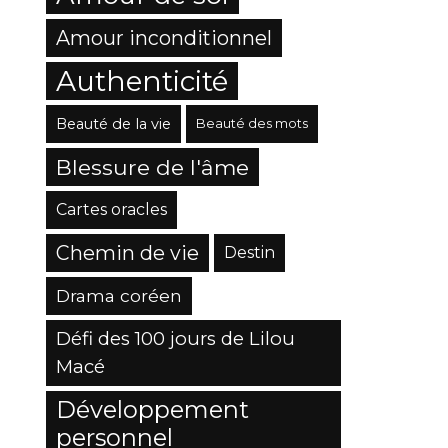
Amour inconditionnel
Authenticité
Beauté de la vie
Beauté des mots
Blessure de l'âme
Cartes oracles
Chemin de vie
Destin
Drama coréen
Défi des 100 jours de Lilou
Macé
Développement
personnel