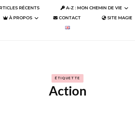
RTICLES RÉCENTS
A-Z : MON CHEMIN DE VIE
À PROPOS
CONTACT
SITE MAGIE
A-Z : Se connaître
Parlons « Trésors »
A-Z : S’aimer
Parlons Trésor
Qui suis-je ?
(2023)
A-Z : S’évader
Pourquoi ce site ?
Parlons Trésor
ÉTIQUETTE
A-Z : Changer le
(2019)
Action
monde