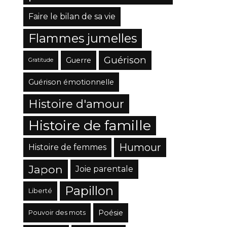
Faire le bilan de sa vie
Flammes jumelles
Guérison
Guerre
Gratitude
Guérison émotionnelle
Histoire d'amour
Histoire de famille
Humour
Histoire de femmes
Japon
Joie parentale
Papillon
Liberté
Poésie
Pouvoir des mots