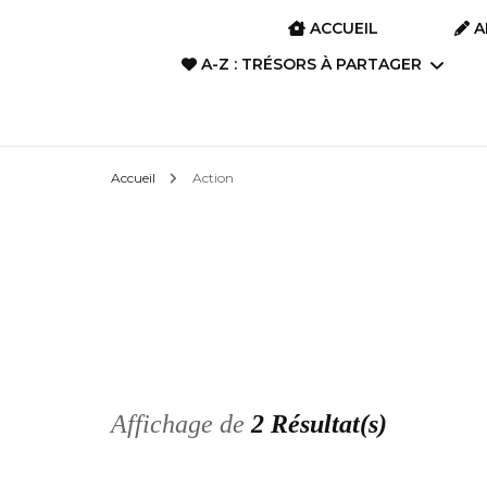
ACCUEIL
A
A-Z : TRÉSORS À PARTAGER
A-Z : Film d’animation &
Accueil
Action
Anime
A-Z : Art divinatoire
A-Z : Films, Dramas,
Séries
A-Z : Livres, Romans,
Poèmes, Albums
Affichage de
2 Résultat(s)
A-Z : Manga, BD