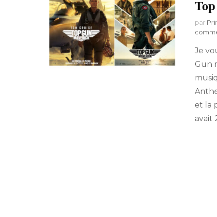
Top
par
Pri
comme
Je vo
Gun m
musiq
Anthe
et la
avait 