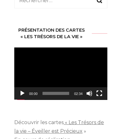
Rechercher :
PRÉSENTATION DES CARTES
« LES TRÉSORS DE LA VIE »
Lecteur
vidéo
00:00
02:34
Découvrir les cartes
« Les Trésors de
la vie – Éveiller est Précieux
»