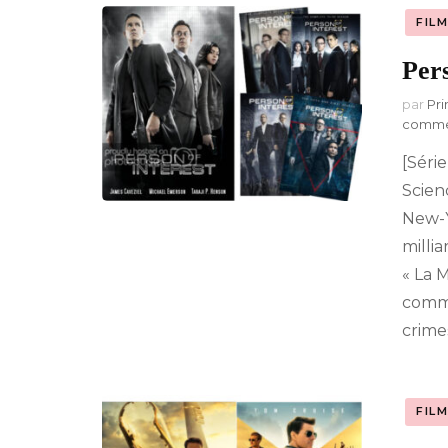
FIL
A-Z : Musique &
Divertissement
Pers
par
Pri
comme
[Série
Scienc
New-Y
milli
« La M
commi
crime
FIL