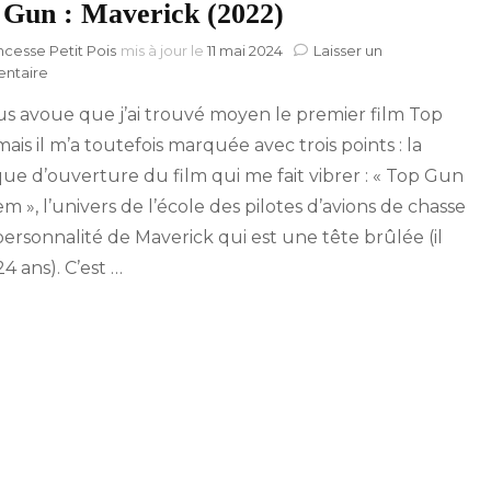
 Gun : Maverick (2022)
ncesse Petit Pois
mis à jour le
11 mai 2024
Laisser un
sur
ntaire
Top
us avoue que j’ai trouvé moyen le premier film Top
Gun :
Maverick
ais il m’a toutefois marquée avec trois points : la
(2022)
ue d’ouverture du film qui me fait vibrer : « Top Gun
m », l’univers de l’école des pilotes d’avions de chasse
 personnalité de Maverick qui est une tête brûlée (il
24 ans). C’est …