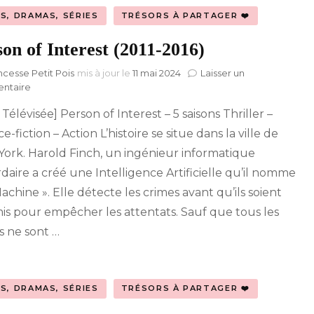
MS, DRAMAS, SÉRIES
TRÉSORS À PARTAGER ❤️
on of Interest (2011-2016)
ncesse Petit Pois
mis à jour le
11 mai 2024
Laisser un
sur
ntaire
Person
 Télévisée] Person of Interest – 5 saisons Thriller –
of
Interest
e-fiction – Action L’histoire se situe dans la ville de
(2011-
ork. Harold Finch, un ingénieur informatique
2016)
ardaire a créé une Intelligence Artificielle qu’il nomme
achine ». Elle détecte les crimes avant qu’ils soient
s pour empêcher les attentats. Sauf que tous les
s ne sont …
MS, DRAMAS, SÉRIES
TRÉSORS À PARTAGER ❤️