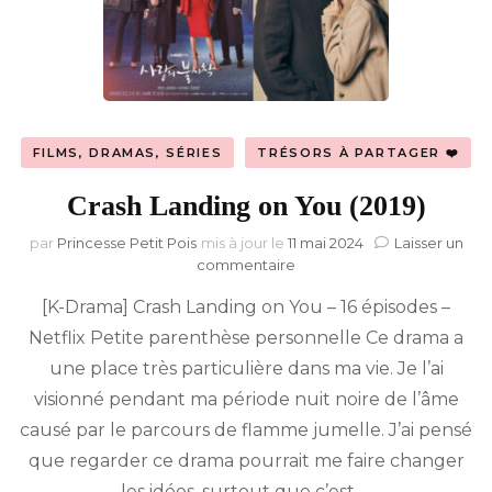
FILMS, DRAMAS, SÉRIES
TRÉSORS À PARTAGER ❤️
Crash Landing on You (2019)
par
Princesse Petit Pois
mis à jour le
11 mai 2024
Laisser un
sur
commentaire
Crash
[K-Drama] Crash Landing on You – 16 épisodes –
Landing
on
Netflix Petite parenthèse personnelle Ce drama a
You
une place très particulière dans ma vie. Je l’ai
(2019)
visionné pendant ma période nuit noire de l’âme
causé par le parcours de flamme jumelle. J’ai pensé
que regarder ce drama pourrait me faire changer
les idées, surtout que c’est …