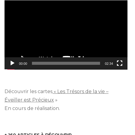
Lecteur
vidéo
00:00
02:34
Découvrir les cartes
« Les Trésors de la vie –
Éveiller est Précieux
»
En cours de réalisation.