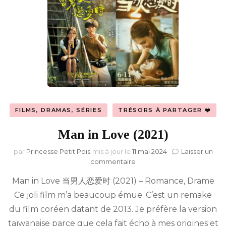
FILMS, DRAMAS, SÉRIES
TRÉSORS À PARTAGER ❤️
Man in Love (2021)
par
Princesse Petit Pois
mis à jour le
11 mai 2024
Laisser un
sur
commentaire
Man
Man in Love 当男人恋爱时 (2021) – Romance, Drame
in
Love
Ce joli film m’a beaucoup émue. C’est un remake
(2021)
du film coréen datant de 2013. Je préfère la version
taïwanaise parce que cela fait écho à mes origines et