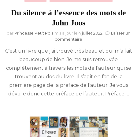
Du silence à l’essence des mots de
John Joos
par
Princesse Petit Pois
mis à jour le
4 juillet 2022
Laisser un
sur
commentaire
Du
C’est un livre que j’ai trouvé très beau et qui m’a fait
silence
à
beaucoup de bien. Je me suis retrouvée
l’essence
complètement à travers les mots de l’auteur qui se
des
mots
trouvent au dos du livre. Il s’agit en fait de la
de
première page de la préface de l’auteur. Je vous
John
dévoile donc cette préface de l’auteur. Préface …
Joos