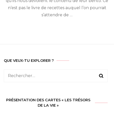
qu’ils nous dévoilent le contenu de leur bentô. Ce
Abe
n’est pas le livre de recettes auquel l’on pourrait
s’attendre de …
QUE VEUX-TU EXPLORER ?
Rechercher :
PRÉSENTATION DES CARTES « LES TRÉSORS
DE LA VIE »