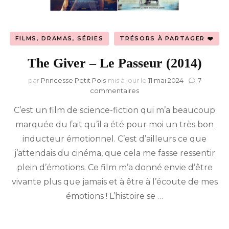
FILMS, DRAMAS, SÉRIES
TRÉSORS À PARTAGER ❤️
The Giver – Le Passeur (2014)
par
Princesse Petit Pois
mis à jour le
11 mai 2024
7
sur
commentaires
The
C’est un film de science-fiction qui m’a beaucoup
Giver
–
marquée du fait qu’il a été pour moi un très bon
Le
inducteur émotionnel. C’est d’ailleurs ce que
Passeur
(2014)
j’attendais du cinéma, que cela me fasse ressentir
plein d’émotions. Ce film m’a donné envie d’être
vivante plus que jamais et à être à l’écoute de mes
émotions ! L’histoire se …