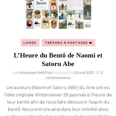
LIVRES
TRÉSORS À PARTAGER ❤️
L’Heure du Bentô de Naomi et
Satoru Abe
par
Princesse Petit Pois
mis à jour le
20 mai 2023
2
sur
commentaires
L’Heure
Les auteurs (Naomi et Satoru ABE) du livre ont eu
du
Bentô
l’idée originale d’interviewer 39 japonais à l’heure de
de
leur bentô afin de nous faire découvrir l’esprit du
Naomi
et
bentô. Nous entrons ainsi dans leur intimité alors
Satoru