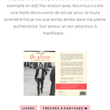
de
exemple en bd) Ma relation avec Nounours a été
l’amour
de
une belle découverte de soi car pour la toute
Gary
première fois je me suis sentie aimée dans ma pleine
Chapman
authenticité. Son amour et son attention à
(1997)
manifester …
LIVRES
TRÉSORS À PARTAGER ❤️