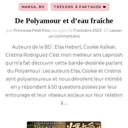
MANGA, BD
TRÉSORS À PARTAGER ❤️
De Polyamour et d’eau fraîche
par
Princesse Petit Pois
mis à jour le
7 octobre 2023
Laisser
sur
un commentaire
De
Auteurs de la BD : Elsa Hebert, Cookie Kalkair,
Polyamour
et
Cristina Rodriguez C’est mon meilleur ami Lapinosh
d’eau
qui m’a fait découvrir cette bande-dessinée parlant
fraîche
du Polyamour. Les auteurs Elsa, Cookie et Cristina
sont polyamoureux et nous dévoilent leur intimité
en y répondant à 50 questions posées par leur
entourage et leur réseaux sociaux sur leur relation
à …