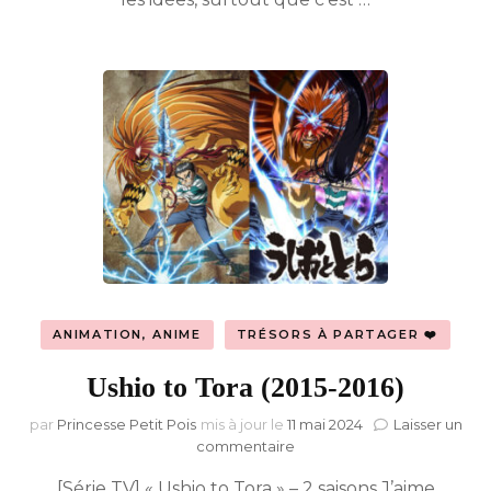
ANIMATION, ANIME
TRÉSORS À PARTAGER ❤️
Ushio to Tora (2015-2016)
par
Princesse Petit Pois
mis à jour le
11 mai 2024
Laisser un
sur
commentaire
Ushio
[Série TV] « Ushio to Tora » – 2 saisons J’aime
to