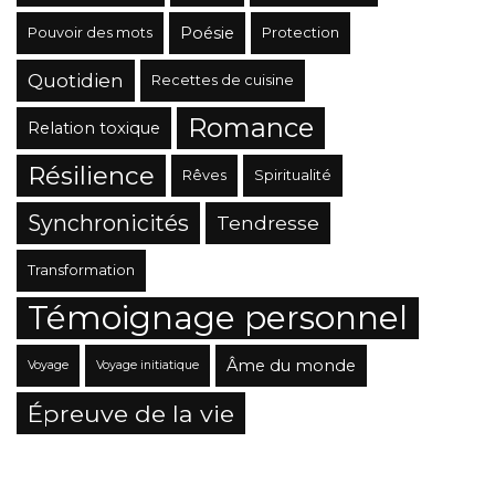
Poésie
Pouvoir des mots
Protection
Quotidien
Recettes de cuisine
Romance
Relation toxique
Résilience
Rêves
Spiritualité
Synchronicités
Tendresse
Transformation
Témoignage personnel
Âme du monde
Voyage
Voyage initiatique
Épreuve de la vie