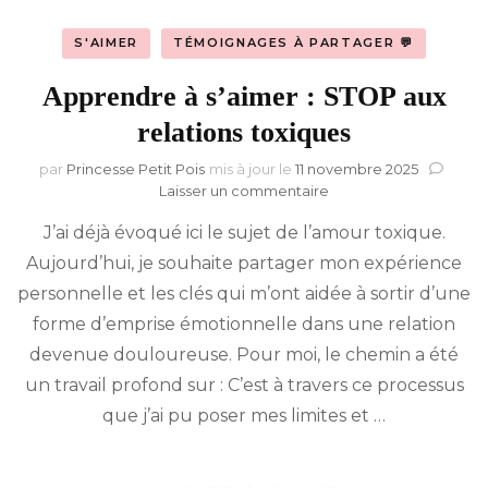
S'AIMER
TÉMOIGNAGES À PARTAGER 💬
Apprendre à s’aimer : STOP aux
relations toxiques
par
Princesse Petit Pois
mis à jour le
11 novembre 2025
sur
Laisser un commentaire
Apprendre
J’ai déjà évoqué ici le sujet de l’amour toxique.
à
s’aimer :
Aujourd’hui, je souhaite partager mon expérience
STOP
personnelle et les clés qui m’ont aidée à sortir d’une
aux
relations
forme d’emprise émotionnelle dans une relation
toxiques
devenue douloureuse. Pour moi, le chemin a été
un travail profond sur : C’est à travers ce processus
que j’ai pu poser mes limites et …