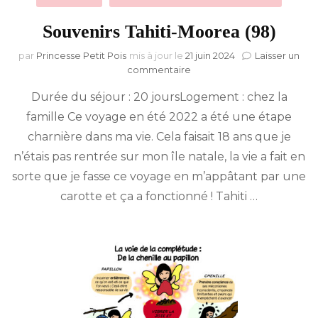
Souvenirs Tahiti-Moorea (98)
par
Princesse Petit Pois
mis à jour le
21 juin 2024
Laisser un
sur
commentaire
Souvenirs
Durée du séjour : 20 joursLogement : chez la
Tahiti-
Moorea
famille Ce voyage en été 2022 a été une étape
(98)
charnière dans ma vie. Cela faisait 18 ans que je
n’étais pas rentrée sur mon île natale, la vie a fait en
sorte que je fasse ce voyage en m’appâtant par une
carotte et ça a fonctionné ! Tahiti …