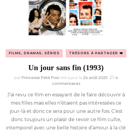
FILMS, DRAMAS, SÉRIES
TRÉSORS À PARTAGER ❤️
Un jour sans fin (1993)
par
Princesse Petit Pois
mis à jour le
24 août 2025
4
sur
commentaires
Un
J’ai revu ce film en essayant de le faire découvrir à
jour
sans
mes filles mais elles n’étaient pas intéressées ce
fin
jour-là et donc ce sera pour une autre fois. C’est
(1993)
donc toujours un plaisir de revoir ce film culte,
intemporel avec une belle histoire d’amour à la clé