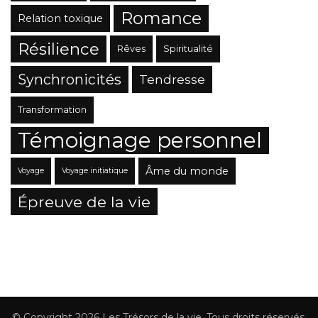
Romance
Relation toxique
Résilience
Rêves
Spiritualité
Synchronicités
Tendresse
Transformation
Témoignage personnel
Âme du monde
Voyage
Voyage initiatique
Épreuve de la vie
© Copyright 2026
Les Trésors de la vie
. Tous droits réservés.