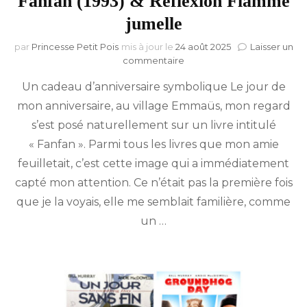
Fanfan (1993) & Réflexion Flamme
jumelle
par
Princesse Petit Pois
mis à jour le
24 août 2025
Laisser un
sur
commentaire
Fanfan
Un cadeau d’anniversaire symbolique Le jour de
(1993)
&
mon anniversaire, au village Emmaüs, mon regard
Réflexion
s’est posé naturellement sur un livre intitulé
Flamme
jumelle
« Fanfan ». Parmi tous les livres que mon amie
feuilletait, c’est cette image qui a immédiatement
capté mon attention. Ce n’était pas la première fois
que je la voyais, elle me semblait familière, comme
un …