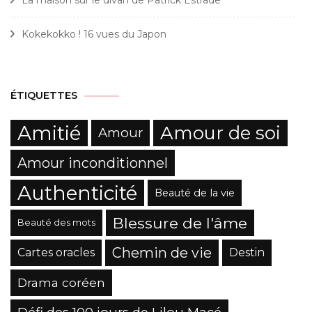
La maison sur le divan de Patrick Estrade
Kokekokko ! 16 vues du Japon
ÉTIQUETTES
Amitié
Amour de soi
Amour
Amour inconditionnel
Authenticité
Beauté de la vie
Blessure de l'âme
Beauté des mots
Chemin de vie
Cartes oracles
Destin
Drama coréen