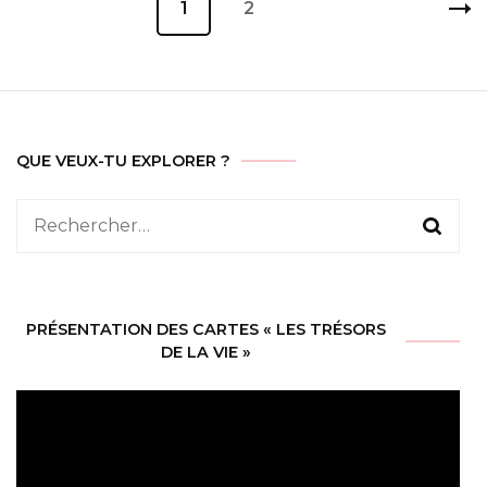
Page
1
Page
2
des
publications
QUE VEUX-TU EXPLORER ?
Rechercher :
PRÉSENTATION DES CARTES « LES TRÉSORS
DE LA VIE »
Lecteur
vidéo