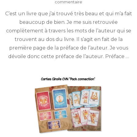
sur
commentaire
Du
C’est un livre que j’ai trouvé très beau et qui m’a fait
silence
à
beaucoup de bien. Je me suis retrouvée
l’essence
complètement à travers les mots de l’auteur qui se
des
mots
trouvent au dos du livre. Il s’agit en fait de la
de
première page de la préface de l’auteur. Je vous
John
dévoile donc cette préface de l’auteur. Préface …
Joos