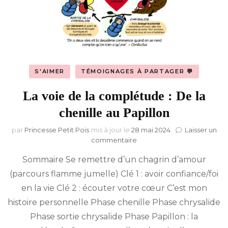
S'AIMER
TÉMOIGNAGES À PARTAGER 💬
La voie de la complétude : De la
chenille au Papillon
par
Princesse Petit Pois
mis à jour le
28 mai 2024
Laisser un
sur
commentaire
La
Sommaire Se remettre d’un chagrin d’amour
voie
de
(parcours flamme jumelle) Clé 1 : avoir confiance/foi
la
en la vie Clé 2 : écouter votre cœur C’est mon
complétude :
De
histoire personnelle Phase chenille Phase chrysalide
la
Phase sortie chrysalide Phase Papillon : la
chenille