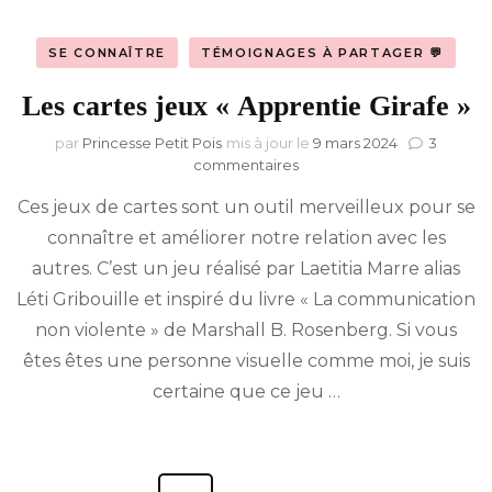
SE CONNAÎTRE
TÉMOIGNAGES À PARTAGER 💬
Les cartes jeux « Apprentie Girafe »
par
Princesse Petit Pois
mis à jour le
9 mars 2024
3
sur
commentaires
Les
Ces jeux de cartes sont un outil merveilleux pour se
cartes
jeux
connaître et améliorer notre relation avec les
« Apprentie
autres. C’est un jeu réalisé par Laetitia Marre alias
Girafe »
Léti Gribouille et inspiré du livre « La communication
non violente » de Marshall B. Rosenberg. Si vous
êtes êtes une personne visuelle comme moi, je suis
certaine que ce jeu …
Pagination