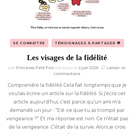
SE CONNAÎTRE
TÉMOIGNAGES À PARTAGER 💬
Les visages de la fidélité
par
Princesse Petit Pois
mis à jour le
2 juin 2026
Laisser un
sur
commentaire
Les
Comprendre la fidélité Cela fait longtemps que je
visages
de
voulais écrire un article sur la fidélité. Si j’écris cet
la
article aujourd’hui, c’est parce qu’un ami m’a
fidélité
demandé un jour : “Est-ce que tu as trompé par
vengeance ?” Et ma réponse est non. Ce n’était pas
de la vengeance. C’était de la survie. Alors je crois