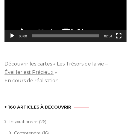
00:00
02:34
Découvrir les cartes
« Les Trésors de la vie –
Éveiller est Précieux
»
En cours de réalisation.
+ 160 ARTICLES À DÉCOUVRIR
Inspirations ✨
(26)
Comprendre
(16)