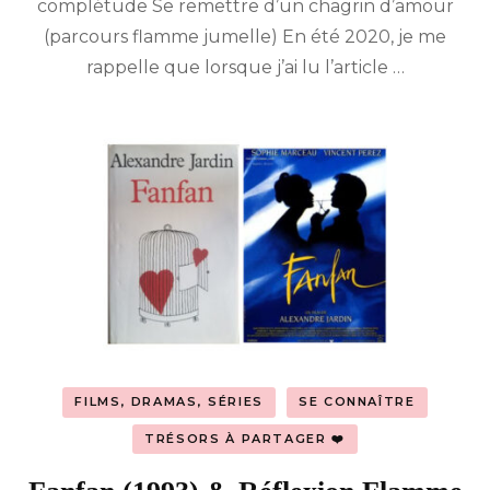
complétude Se remettre d’un chagrin d’amour
au
Papillon
(parcours flamme jumelle) En été 2020, je me
rappelle que lorsque j’ai lu l’article …
FILMS, DRAMAS, SÉRIES
SE CONNAÎTRE
TRÉSORS À PARTAGER ❤️