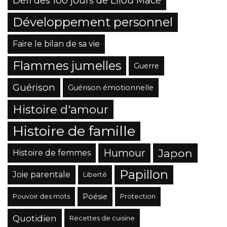
Défi des 100 jours de Lilou Macé
Développement personnel
Faire le bilan de sa vie
Flammes jumelles
Guerre
Guérison
Guérison émotionnelle
Histoire d'amour
Histoire de famille
Japon
Humour
Histoire de femmes
Papillon
Joie parentale
Liberté
Poésie
Pouvoir des mots
Protection
Quotidien
Recettes de cuisine