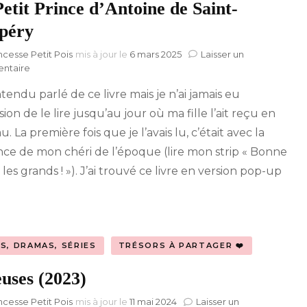
etit Prince d’Antoine de Saint-
péry
ncesse Petit Pois
mis à jour le
6 mars 2025
Laisser un
sur
ntaire
Le
ntendu parlé de ce livre mais je n’ai jamais eu
Petit
Prince
sion de le lire jusqu’au jour où ma fille l’ait reçu en
d’Antoine
. La première fois que je l’avais lu, c’était avec la
de
Saint-
nce de mon chéri de l’époque (lire mon strip « Bonne
Exupéry
les grands ! »). J’ai trouvé ce livre en version pop-up
MS, DRAMAS, SÉRIES
TRÉSORS À PARTAGER ❤️
uses (2023)
ncesse Petit Pois
mis à jour le
11 mai 2024
Laisser un