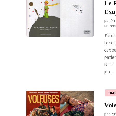
Le P
Exu
par
Pri
comme
J’ai e
l’occa
cadeau
patie
Nuit… 
joli …
FIL
Vole
par
Pri