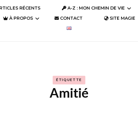
RTICLES RÉCENTS
A-Z : MON CHEMIN DE VIE
À PROPOS
CONTACT
SITE MAGIE
A-Z : Se connaître
Parlons « Trésors »
A-Z : S’aimer
Parlons Trésor
Qui suis-je ?
(2023)
A-Z : S’évader
Pourquoi ce site ?
Parlons Trésor
ÉTIQUETTE
A-Z : Changer le
(2019)
Amitié
monde