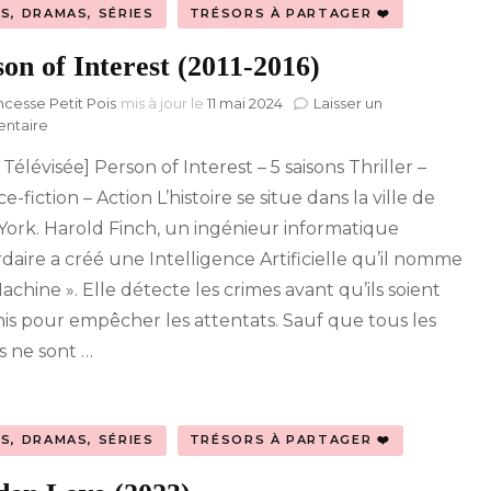
MS, DRAMAS, SÉRIES
TRÉSORS À PARTAGER ❤️
on of Interest (2011-2016)
ncesse Petit Pois
mis à jour le
11 mai 2024
Laisser un
sur
ntaire
Person
 Télévisée] Person of Interest – 5 saisons Thriller –
of
Interest
e-fiction – Action L’histoire se situe dans la ville de
(2011-
ork. Harold Finch, un ingénieur informatique
2016)
ardaire a créé une Intelligence Artificielle qu’il nomme
achine ». Elle détecte les crimes avant qu’ils soient
s pour empêcher les attentats. Sauf que tous les
s ne sont …
MS, DRAMAS, SÉRIES
TRÉSORS À PARTAGER ❤️