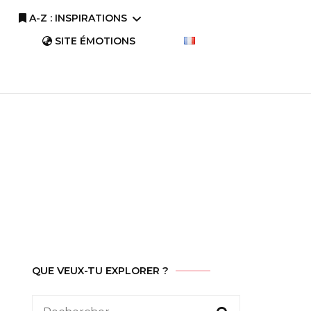
A-Z : INSPIRATIONS
SITE ÉMOTIONS
A-Z : Comprendre
A-Z : Savourer
QUE VEUX-TU EXPLORER ?