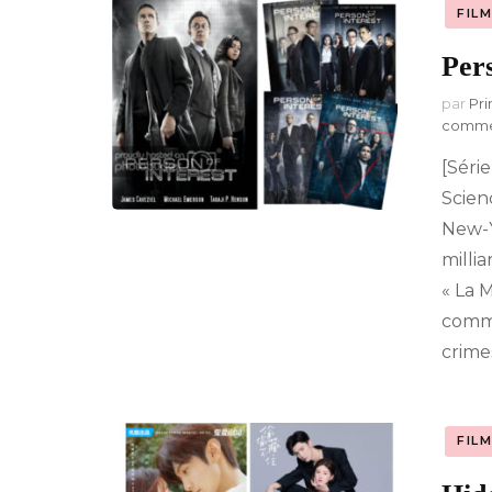
FIL
Pers
par
Pri
comme
[Série
Scienc
New-Y
milli
« La M
commi
crime
FIL