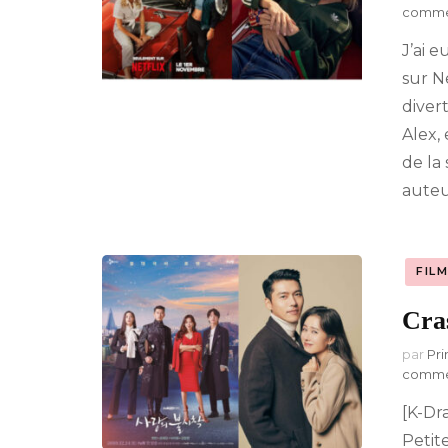
comme
J’ai e
sur N
diver
Alex,
de la
auteu
FIL
Cra
par
Pri
comme
[K-Dr
Petit