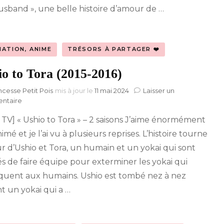
sband », une belle histoire d’amour de …
MATION, ANIME
TRÉSORS À PARTAGER ❤️
io to Tora (2015-2016)
ncesse Petit Pois
mis à jour le
11 mai 2024
Laisser un
sur
ntaire
Ushio
e TV] « Ushio to Tora » – 2 saisons J’aime énormément
to
Tora
imé et je l’ai vu à plusieurs reprises. L’histoire tourne
(2015-
r d’Ushio et Tora, un humain et un yokai qui sont
2016)
és de faire équipe pour exterminer les yokai qui
aquent aux humains. Ushio est tombé nez à nez
t un yokai qui a …