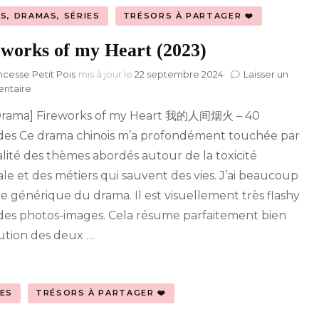
MS, DRAMAS, SÉRIES
TRÉSORS À PARTAGER ❤️
eworks of my Heart (2023)
ncesse Petit Pois
mis à jour le
22 septembre 2024
Laisser un
sur
ntaire
Fireworks
Drama] Fireworks of my Heart 我的人间烟火 – 40
of
my
des Ce drama chinois m’a profondément touchée par
Heart
alité des thèmes abordés autour de la toxicité
(2023)
iale et des métiers qui sauvent des vies. J’ai beaucoup
le générique du drama. Il est visuellement très flashy
des photos-images. Cela résume parfaitement bien
lution des deux …
RES
TRÉSORS À PARTAGER ❤️