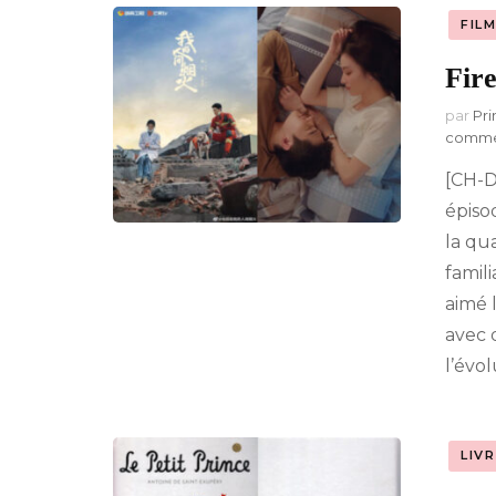
FIL
A-Z : Musique &
Divertissement
Fir
par
Pri
comme
[CH-
épiso
la qu
famil
aimé 
avec 
l’évo
LIV