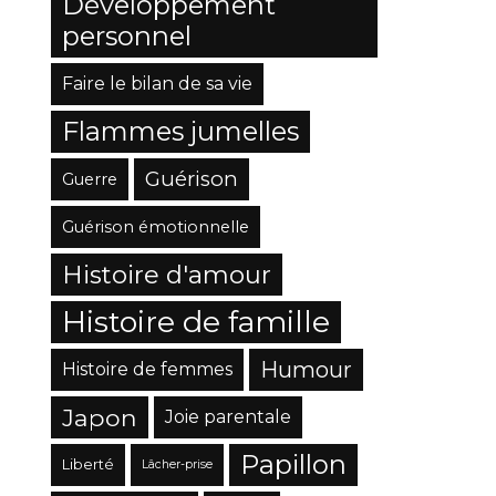
Développement
personnel
Faire le bilan de sa vie
Flammes jumelles
Guérison
Guerre
Guérison émotionnelle
Histoire d'amour
Histoire de famille
Humour
Histoire de femmes
Japon
Joie parentale
Papillon
Liberté
Lâcher-prise