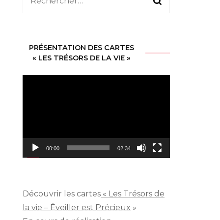
Rechercher :
PRÉSENTATION DES CARTES
« LES TRÉSORS DE LA VIE »
Lecteur
vidéo
00:00
02:34
Découvrir les cartes
« Les Trésors de
la vie – Éveiller est Précieux
»