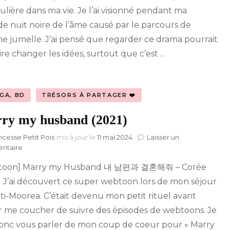
You
culière dans ma vie. Je l’ai visionné pendant ma
(2019)
de nuit noire de l’âme causé par le parcours de
e jumelle. J’ai pensé que regarder ce drama pourrait
ire changer les idées, surtout que c’est …
GA, BD
TRÉSORS À PARTAGER ❤️
ry my husband (2021)
ncesse Petit Pois
mis à jour le
11 mai 2024
Laisser un
sur
ntaire
Marry
toon] Marry my Husband 내 남편과 결혼해줘 – Corée
my
husband
) J’ai découvert ce super webtoon lors de mon séjour
(2021)
iti-Moorea. C’était devenu mon petit rituel avant
er me coucher de suivre des épisodes de webtoons. Je
donc vous parler de mon coup de coeur pour « Marry