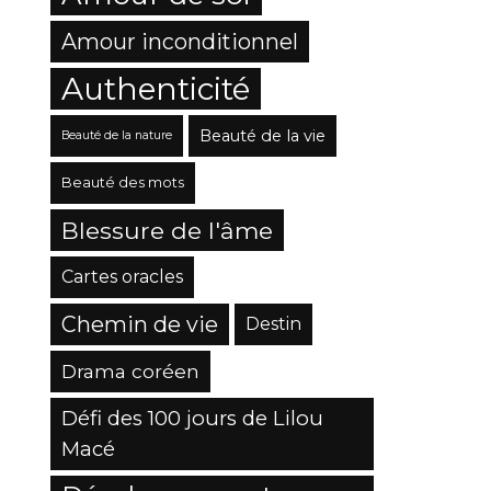
Amour inconditionnel
Authenticité
Beauté de la vie
Beauté de la nature
Beauté des mots
Blessure de l'âme
Cartes oracles
Chemin de vie
Destin
Drama coréen
Défi des 100 jours de Lilou
Macé