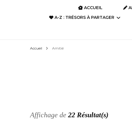
ACCUEIL
A
A-Z : TRÉSORS À PARTAGER
A-Z : Film d’animation &
Accueil
Amitié
Anime
A-Z : Art divinatoire
A-Z : Films, Dramas,
Séries
A-Z : Livres, Romans,
Poèmes, Albums
Affichage de
22 Résultat(s)
A-Z : Manga, BD