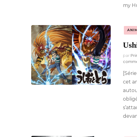
my Hu
ANI
Ush
par
Pri
comme
[Séri
cet an
autou
oblig
s’att
devan