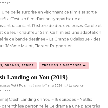
sur
ntaire
Voleuses
u une belle surprise en visionnant ce film à sa sortie
(2023)
etflix. C’est un film d’action sympathique et
tissant racontant l’histoire de deux voleuses, Carole et
 et de leur chauffeur Sam. Ce film est une adaptation
 série de bande dessinée « La Grande Odalisque » des
rs Jérôme Mulot, Florent Ruppert et …
MS, DRAMAS, SÉRIES
TRÉSORS À PARTAGER ❤️
sh Landing on You (2019)
ncesse Petit Pois
mis à jour le
11 mai 2024
Laisser un
sur
ntaire
Crash
ama] Crash Landing on You – 16 épisodes – Netflix
Landing
on
e parenthèse personnelle Ce drama a une place très