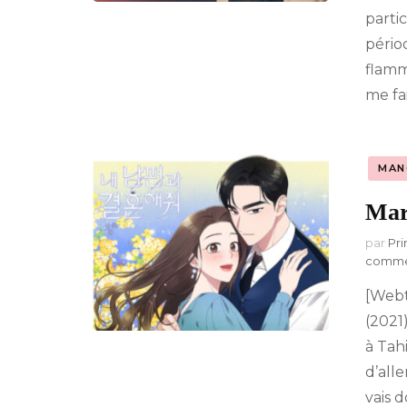
parti
pério
flamm
me fa
MAN
Mar
par
Pri
comme
[Web
(2021
à Tah
d’all
vais 