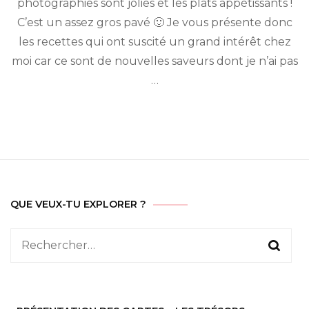
photographies sont jolies et les plats appétissants !
asiatique
en
C’est un assez gros pavé 🙂 Je vous présente donc
100
les recettes qui ont suscité un grand intérêt chez
recettes
moi car ce sont de nouvelles saveurs dont je n’ai pas
(2014)
…
QUE VEUX-TU EXPLORER ?
Rechercher :