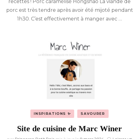
recettes ! Porc caramélisé Hongshao La viande de
chinoise
(2015)
porc est très tendre après avoir été mijoté pendant
1h30. C’est effectivement à manger avec …
INSPIRATIONS ✨
SAVOURER
Site de cuisine de Marc Winer