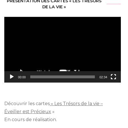
PRÉSENTATION DES CARTES « LES TRÉSORS
DE LA VIE »
Lecteur
vidéo
00:00
02:34
Découvrir les cartes
« Les Trésors de la vie –
Éveiller est Précieux
»
En cours de réalisation.