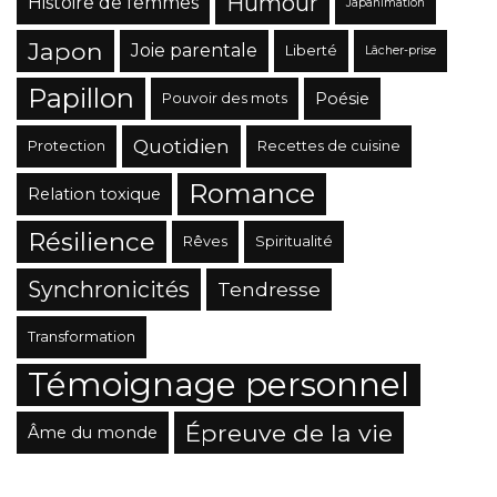
Humour
Histoire de femmes
Japanimation
Japon
Joie parentale
Liberté
Lâcher-prise
Papillon
Poésie
Pouvoir des mots
Quotidien
Protection
Recettes de cuisine
Romance
Relation toxique
Résilience
Rêves
Spiritualité
Synchronicités
Tendresse
Transformation
Témoignage personnel
Épreuve de la vie
Âme du monde