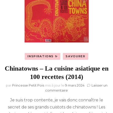
INSPIRATIONS ✨
SAVOURER
Chinatowns – La cuisine asiatique en
100 recettes (2014)
par
Princesse Petit Pois
mis à jour le
9 mars 2024
Laisser un
sur
commentaire
Chinatowns
Je suis trop contente, je vais donc connaître le
–
La
secret de ses grands cuistots de chinatowns ! Les
cuisine