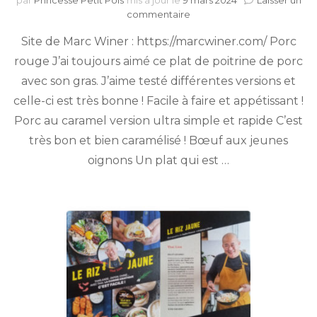
par
Princesse Petit Pois
mis à jour le
9 mars 2024
Laisser un
sur
commentaire
Site
Site de Marc Winer : https://marcwiner.com/ Porc
de
cuisine
rouge J’ai toujours aimé ce plat de poitrine de porc
de
avec son gras. J’aime testé différentes versions et
Marc
Winer
celle-ci est très bonne ! Facile à faire et appétissant !
Porc au caramel version ultra simple et rapide C’est
très bon et bien caramélisé ! Bœuf aux jeunes
oignons Un plat qui est …