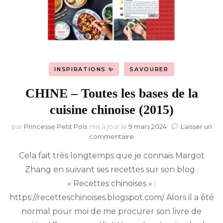
INSPIRATIONS ✨
SAVOURER
CHINE – Toutes les bases de la
cuisine chinoise (2015)
par
Princesse Petit Pois
mis à jour le
9 mars 2024
Laisser un
sur
commentaire
CHINE
Cela fait très longtemps que je connais Margot
–
Toutes
Zhang en suivant ses recettes sur son blog :
les
« Recettes chinoises » :
bases
de
https://recetteschinoises.blogspot.com/ Alors il a été
la
normal pour moi de me procurer son livre de
cuisine