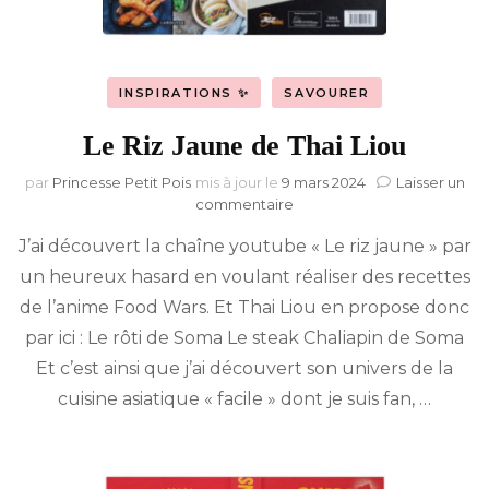
INSPIRATIONS ✨
SAVOURER
Le Riz Jaune de Thai Liou
par
Princesse Petit Pois
mis à jour le
9 mars 2024
Laisser un
sur
commentaire
Le
J’ai découvert la chaîne youtube « Le riz jaune » par
Riz
Jaune
un heureux hasard en voulant réaliser des recettes
de
de l’anime Food Wars. Et Thai Liou en propose donc
Thai
Liou
par ici : Le rôti de Soma Le steak Chaliapin de Soma
Et c’est ainsi que j’ai découvert son univers de la
cuisine asiatique « facile » dont je suis fan, …