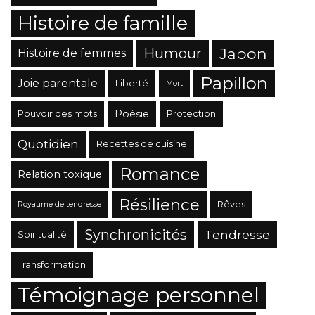
Histoire de famille
Japon
Humour
Histoire de femmes
Papillon
Joie parentale
Liberté
Mort
Poésie
Pouvoir des mots
Protection
Quotidien
Recettes de cuisine
Romance
Relation toxique
Résilience
Rêves
Royaume de tendresse
Synchronicités
Tendresse
Spiritualité
Transformation
Témoignage personnel