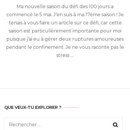
Le
Ma nouvelle saison du défi des 100 jours a
défi
des
commencé le 5 mai. J’en suis à ma 17ème saison ! Je
100
tenais à vous faire un article sur ce défi, car cette
jours
n°
saison est particulièrement importante pour moi
17 :
puisque j’ai eu à gérer deux ruptures amoureuses
Attirer
pendant le confinement. Je ne vous raconte pas le
l’Amour
stress …
QUE VEUX-TU EXPLORER ?
Rechercher :