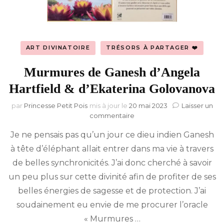
ART DIVINATOIRE
TRÉSORS À PARTAGER ❤️
Murmures de Ganesh d’Angela
Hartfield & d’Ekaterina Golovanova
par
Princesse Petit Pois
mis à jour le
20 mai 2023
Laisser un
sur
commentaire
Murmures
Je ne pensais pas qu’un jour ce dieu indien Ganesh
de
Ganesh
à tête d’éléphant allait entrer dans ma vie à travers
d’Angela
de belles synchronicités. J’ai donc cherché à savoir
Hartfield
&
un peu plus sur cette divinité afin de profiter de ses
d’Ekaterina
belles énergies de sagesse et de protection. J’ai
Golovanova
soudainement eu envie de me procurer l’oracle
« Murmures …