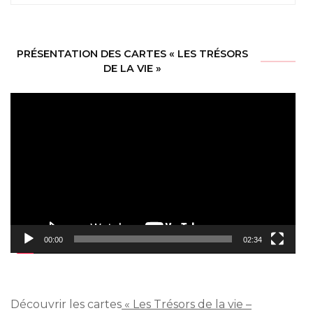
PRÉSENTATION DES CARTES « LES TRÉSORS
DE LA VIE »
Lecteur
vidéo
00:00
02:34
Découvrir les cartes
« Les Trésors de la vie –