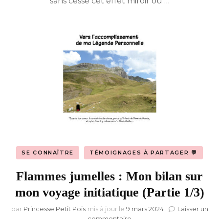
sans cesse cet effet miroir où …
(Partie
2/3)
SE CONNAÎTRE
TÉMOIGNAGES À PARTAGER 💬
Flammes jumelles : Mon bilan sur
mon voyage initiatique (Partie 1/3)
par
Princesse Petit Pois
mis à jour le
9 mars 2024
Laisser un
sur
commentaire