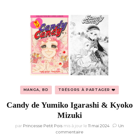
et
toxique
MANGA, BD
TRÉSORS À PARTAGER ❤️
Candy de Yumiko Igarashi & Kyoko
Mizuki
par
Princesse Petit Pois
mis à jour le
11 mai 2024
Un
sur
commentaire
Candy