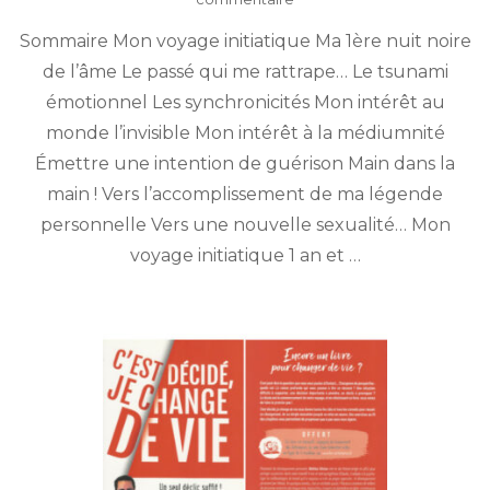
Flammes
Sommaire Mon voyage initiatique Ma 1ère nuit noire
jumelles :
Mon
de l’âme Le passé qui me rattrape… Le tsunami
bilan
émotionnel Les synchronicités Mon intérêt au
sur
mon
monde l’invisible Mon intérêt à la médiumnité
voyage
Émettre une intention de guérison Main dans la
initiatique
main ! Vers l’accomplissement de ma légende
(Partie
1/3)
personnelle Vers une nouvelle sexualité… Mon
voyage initiatique 1 an et …