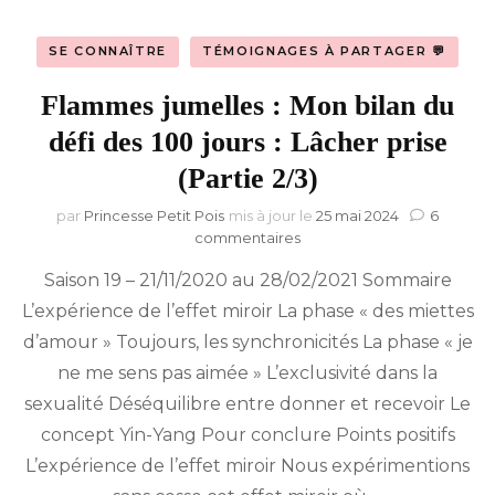
SE CONNAÎTRE
TÉMOIGNAGES À PARTAGER 💬
Flammes jumelles : Mon bilan du
défi des 100 jours : Lâcher prise
(Partie 2/3)
par
Princesse Petit Pois
mis à jour le
25 mai 2024
6
sur
commentaires
Flammes
Saison 19 – 21/11/2020 au 28/02/2021 Sommaire
jumelles :
Mon
L’expérience de l’effet miroir La phase « des miettes
bilan
d’amour » Toujours, les synchronicités La phase « je
du
défi
ne me sens pas aimée » L’exclusivité dans la
des
sexualité Déséquilibre entre donner et recevoir Le
100
concept Yin-Yang Pour conclure Points positifs
jours :
Lâcher
L’expérience de l’effet miroir Nous expérimentions
prise