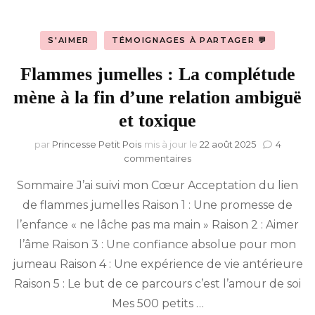
S'AIMER
TÉMOIGNAGES À PARTAGER 💬
Flammes jumelles : La complétude
mène à la fin d’une relation ambiguë
et toxique
par
Princesse Petit Pois
mis à jour le
22 août 2025
4
sur
commentaires
Flammes
Sommaire J’ai suivi mon Cœur Acceptation du lien
jumelles :
La
de flammes jumelles Raison 1 : Une promesse de
complétude
l’enfance « ne lâche pas ma main » Raison 2 : Aimer
mène
à
l’âme Raison 3 : Une confiance absolue pour mon
la
jumeau Raison 4 : Une expérience de vie antérieure
fin
Raison 5 : Le but de ce parcours c’est l’amour de soi
d’une
relation
Mes 500 petits …
ambiguë