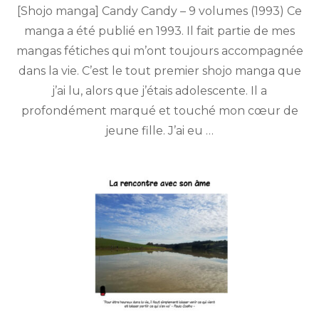
[Shojo manga] Candy Candy – 9 volumes (1993) Ce
de
Yumiko
manga a été publié en 1993. Il fait partie de mes
Igarashi
mangas fétiches qui m’ont toujours accompagnée
&
Kyoko
dans la vie. C’est le tout premier shojo manga que
Mizuki
j’ai lu, alors que j’étais adolescente. Il a
profondément marqué et touché mon cœur de
jeune fille. J’ai eu …