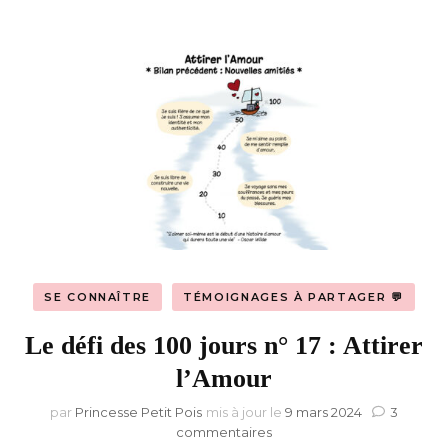
SE CONNAÎTRE
TÉMOIGNAGES À PARTAGER 💬
Le défi des 100 jours n° 17 : Attirer
l’Amour
par
Princesse Petit Pois
mis à jour le
9 mars 2024
3
sur
commentaires