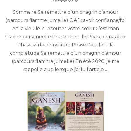
sur
commentaire
La
Sommaire Se remettre d’un chagrin d’amour
voie
de
(parcours flamme jumelle) Clé 1 : avoir confiance/foi
la
en la vie Clé 2 : écouter votre cœur C’est mon
complétude :
De
histoire personnelle Phase chenille Phase chrysalide
la
Phase sortie chrysalide Phase Papillon : la
chenille
complétude Se remettre d’un chagrin d’amour
au
Papillon
(parcours flamme jumelle) En été 2020, je me
rappelle que lorsque j’ai lu l’article …