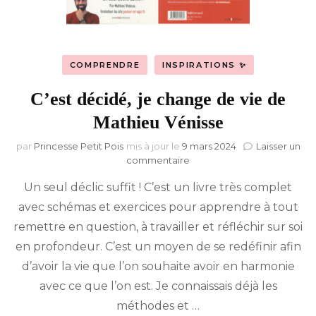
COMPRENDRE
INSPIRATIONS ✨
C’est décidé, je change de vie de
Mathieu Vénisse
par
Princesse Petit Pois
mis à jour le
9 mars 2024
Laisser un
sur
commentaire
C’est
Un seul déclic suffit ! C’est un livre très complet
décidé,
je
avec schémas et exercices pour apprendre à tout
change
remettre en question, à travailler et réfléchir sur soi
de
vie
en profondeur. C’est un moyen de se redéfinir afin
de
d’avoir la vie que l’on souhaite avoir en harmonie
Mathieu
avec ce que l’on est. Je connaissais déjà les
Vénisse
méthodes et …