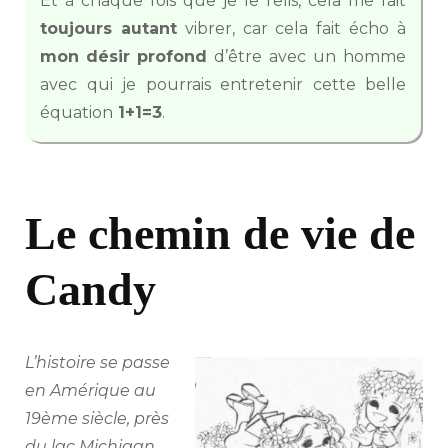
Et à chaque fois que je le relis, cela me fait
toujours autant
vibrer, car cela fait écho à
mon
désir
profond
d’être avec un homme
avec qui je pourrais entretenir cette belle
équation
1+1=3
.
Le chemin de vie de
Candy
L’histoire se passe
en Amérique au
19ème siècle, près
du lac Michigan