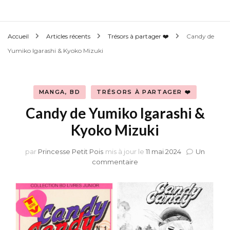
Accueil
Articles récents
Trésors à partager ❤️
Candy de
Yumiko Igarashi & Kyoko Mizuki
MANGA, BD
TRÉSORS À PARTAGER ❤️
Candy de Yumiko Igarashi &
Kyoko Mizuki
par
Princesse Petit Pois
mis à jour le
11 mai 2024
Un
sur
commentaire
Candy
de
Yumiko
Igarashi
&
Kyoko