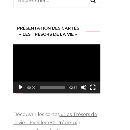
Rechercher :
PRÉSENTATION DES CARTES
« LES TRÉSORS DE LA VIE »
Lecteur
vidéo
o
i
00:00
02:34
Découvrir les cartes
« Les Trésors de
la vie – Éveiller est Précieux
»