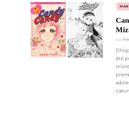
MAN
A-Z : Musique &
Divertissement
Can
Miz
par
Pri
[Shoj
été p
m’ont
premie
adole
cœur d