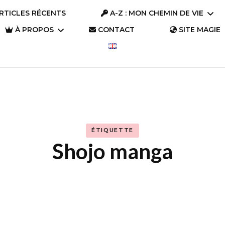
RTICLES RÉCENTS
A-Z : MON CHEMIN DE VIE
À PROPOS
CONTACT
SITE MAGIE
A-Z : Se connaître
Parlons « Trésors »
A-Z : S’aimer
Parlons Trésor
Qui suis-je ?
(2023)
A-Z : S’évader
Pourquoi ce site ?
Parlons Trésor
ÉTIQUETTE
A-Z : Changer le
(2019)
Shojo manga
monde