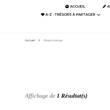
ACCUEIL
A
A-Z : TRÉSORS À PARTAGER
A-Z : Film d’animation &
Accueil
Shojo manga
Anime
A-Z : Art divinatoire
A-Z : Films, Dramas,
Séries
A-Z : Livres, Romans,
Poèmes, Albums
Affichage de
1 Résultat(s)
A-Z : Manga, BD