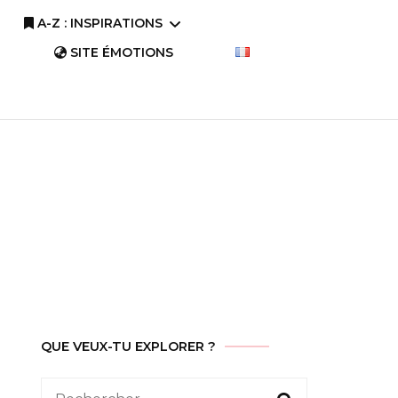
A-Z : INSPIRATIONS
SITE ÉMOTIONS
A-Z : Comprendre
A-Z : Savourer
QUE VEUX-TU EXPLORER ?