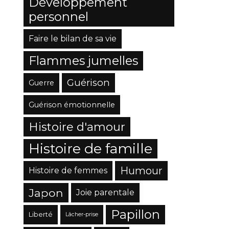
Développement
personnel
Faire le bilan de sa vie
Flammes jumelles
Guérison
Guerre
Guérison émotionnelle
Histoire d'amour
Histoire de famille
Humour
Histoire de femmes
Japon
Joie parentale
Papillon
Liberté
Lâcher-prise