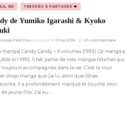
GA, BD
TRÉSORS À PARTAGER ❤️
dy de Yumiko Igarashi & Kyoko
uki
sur
ncesse Petit Pois
mis à jour le
11 mai 2024
Un commentaire
Candy
o manga] Candy Candy – 9 volumes (1993) Ce manga a
de
Yumik
ublié en 1993. Il fait partie de mes mangas fétiches qui
Igarash
 toujours accompagnée dans la vie. C’est le tout
&
Kyoko
r shojo manga que j’ai lu, alors que j’étais
Mizuki
scente. Il a profondément marqué et touché mon
e jeune fille. J’ai eu …