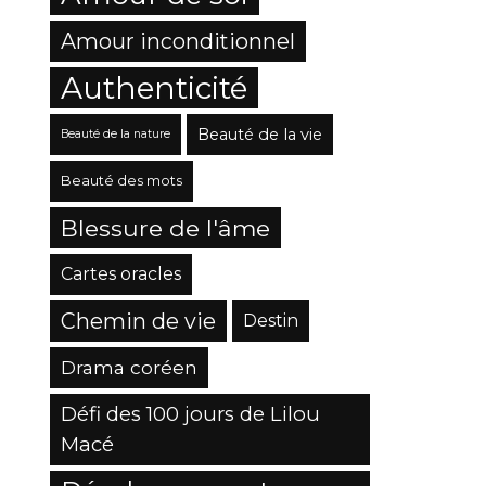
Amour inconditionnel
Authenticité
Beauté de la vie
Beauté de la nature
Beauté des mots
Blessure de l'âme
Cartes oracles
Chemin de vie
Destin
Drama coréen
Défi des 100 jours de Lilou
Macé