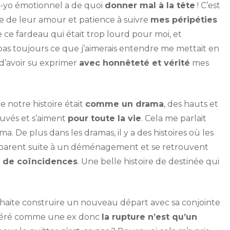
yo-yo émotionnel a de quoi
donner mal à la tête
! C’est
e de leur amour et patience à suivre
mes péripéties
e ce fardeau qui était trop lourd pour moi, et
as toujours ce que j’aimerais entendre me mettait en
e d’avoir su exprimer
avec honnêteté et vérité
mes
 notre histoire était
comme un drama
, des hauts et
rouvés et s’aiment
pour toute la vie
. Cela me parlait
 De plus dans les dramas, il y a des histoires où les
éparent suite à un déménagement et se retrouvent
s de coïncidences
. Une belle histoire de destinée qui
uhaite construire un nouveau départ avec sa conjointe
nsidéré comme une ex donc
la rupture n’est qu’un