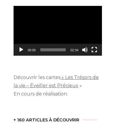
Lecteur
vidéo
00:00
02:34
Découvrir les cartes
« Les Trésors de
la vie – Éveiller est Précieux
»
En cours de réalisation.
+ 160 ARTICLES À DÉCOUVRIR