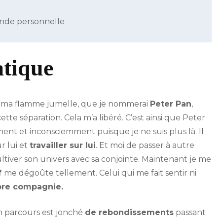
ende personnelle
atique
e à ma flamme jumelle, que je nommerai
Peter Pan
,
 cette séparation. Cela m’a libéré. C’est ainsi que Peter
nt et inconsciemment puisque je ne suis plus là. Il
r lui et
travailler sur lui
. Et moi de passer à autre
ltiver son univers avec sa conjointe. Maintenant je me
f
me dégoûte tellement. Celui qui me fait sentir ni
pre compagnie.
n parcours est jonché
de rebondissements
passant