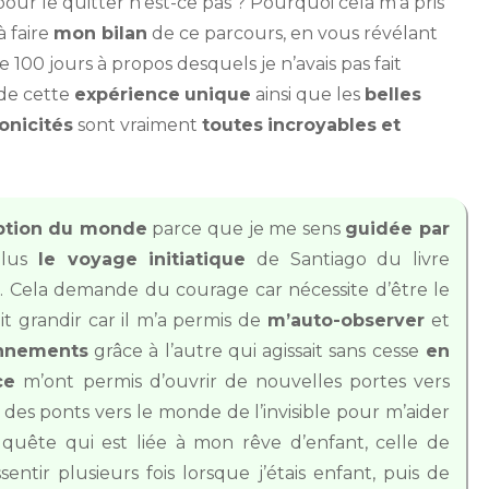
our le quitter n’est-ce pas ? Pourquoi cela m’a pris
à faire
mon bilan
de ce parcours, en vous révélant
 100 jours à propos desquels je n’avais pas fait
t de cette
expérience
unique
ainsi que les
belles
onicités
sont vraiment
toutes
incroyables
et
ption du monde
parce que je me sens
guidée par
plus
le voyage initiatique
de Santiago du livre
n
. Cela demande du courage car nécessite d’être le
it grandir car il m’a permis de
m’auto-observer
et
onnements
grâce à l’autre qui agissait sans cesse
en
ce
m’ont permis d’ouvrir de nouvelles portes vers
 des ponts vers le monde de l’invisible pour m’aider
 quête qui est liée à mon rêve d’enfant, celle de
sentir plusieurs fois lorsque j’étais enfant, puis de