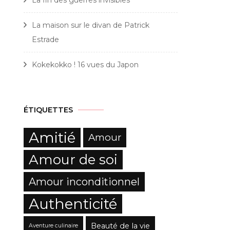
La maison sur le divan de Patrick
Estrade
Kokekokko ! 16 vues du Japon
ÉTIQUETTES
Amitié
Amour
Amour de soi
Amour inconditionnel
Authenticité
Beauté de la vie
Aventure culinaire