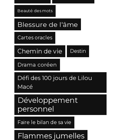
Beauté des mots
Blessure de l'âme
Cartes oracles
Chemin de vie
Destin
Drama coréen
Défi des 100 jours de Lilou
Macé
Développement
personnel
Faire le bilan de sa vie
Flammes jumelles