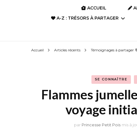
ACCUEIL
A
A-Z : TRÉSORS À PARTAGER
A-Z : Film d’animation &
Accueil
Articles récents
Témoignages à partager 
Anime
A-Z : Art divinatoire
SE CONNAÎTRE
A-Z : Films, Dramas,
Flammes jumelle
Séries
voyage initia
A-Z : Livres, Romans,
Poèmes, Albums
par
Princesse Petit Pois
mis à jo
A-Z : Manga, BD