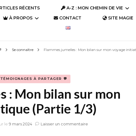
RTICLES RÉCENTS
A-Z : MON CHEMIN DE VIE
À PROPOS
CONTACT
SITE MAGIE
A-Z : Se connaître
Parlons « Trésors »
💬
Se connaître
Flammes jumelles : Mon bilan sur mon voyage initiati
A-Z : S’aimer
Parlons Trésor
Qui suis-je ?
(2023)
A-Z : S’évader
Pourquoi ce site ?
Parlons Trésor
TÉMOIGNAGES À PARTAGER 💬
A-Z : Changer le
(2019)
monde
s : Mon bilan sur mon
tique (Partie 1/3)
sur
ur le
9 mars 2024
Laisser un commentaire
Flammes
jumelles :