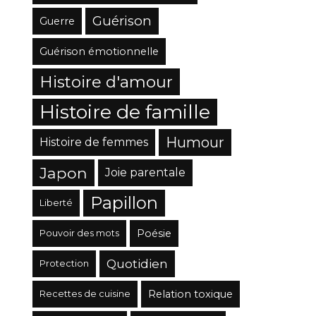
Guérison
Guerre
Guérison émotionnelle
Histoire d'amour
Histoire de famille
Humour
Histoire de femmes
Japon
Joie parentale
Papillon
Liberté
Poésie
Pouvoir des mots
Quotidien
Protection
Relation toxique
Recettes de cuisine