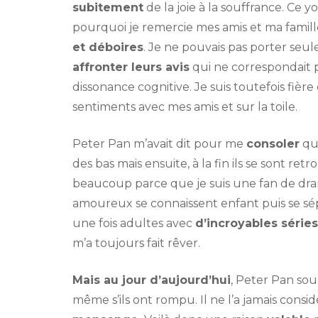
subitement
de la joie à la souffrance. Ce 
pourquoi je remercie mes amis et ma famill
et déboires
. Je ne pouvais pas porter seul
affronter leurs avis
qui ne correspondait p
dissonance cognitive. Je suis toutefois fièr
sentiments avec mes amis et sur la toile.
Peter Pan m’avait dit pour me
consoler
que
des bas mais ensuite, à la fin ils se sont ret
beaucoup parce que je suis une fan de drama.
amoureux se connaissent enfant puis se s
une fois adultes avec
d’incroyables série
m’a toujours fait rêver.
Mais au jour d’aujourd’hui
, Peter Pan so
même s’ils ont rompu. Il ne l’a jamais co