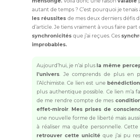
mensonge.
Voilà donc une raison
valable
p
autant de temps ? C’est pourquoi je tenais 
les réussites
de mes deux derniers défis de
d’article. Je tiens vraiment à vous faire par
synchronicités
que j’ai reçues. Ces
synchr
improbables.
Aujourd’hui, je n’ai plus
la même perce
l’univers
. Je comprends de plus en 
l’Alchimiste. Ce lien est une
bénédictio
plus authentique possible.
Ce lien m’a fa
de me rendre compte de mes
conditi
effet-miroir
.
Mes prises de conscien
une nouvelle forme de liberté mais aussi
à réaliser ma quête personnelle. Cette
retrouver cette unicité
que j’ai pu res