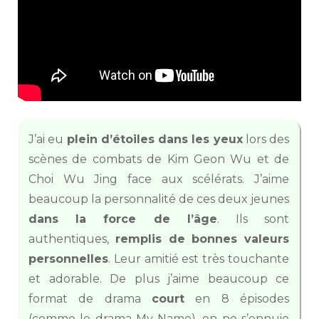
J’ai eu
plein d’étoiles dans les yeux
lors des
scènes de combats de Kim Geon Wu et de
Choi Wu Jing face aux scélérats. J’aime
beaucoup la personnalité de ces deux jeunes
dans la force de l’âge
. Ils sont
authentiques,
remplis de bonnes valeurs
personnelles
. Leur amitié est très touchante
et adorable. De plus j’aime beaucoup ce
format de drama
court
en 8 épisodes
(comme le drama
My Name
), on ne s’ennuie