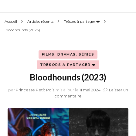
Accueil
Articles récents
Trésors à partager ❤️
Bloodhounds (2023)
FILMS, DRAMAS, SÉRIES
TRÉSORS À PARTAGER ❤️
Bloodhounds (2023)
par
Princesse Petit Pois
mis à jour le
11 mai 2024
Laisser un
sur
commentaire
Bloodhounds
(2023)