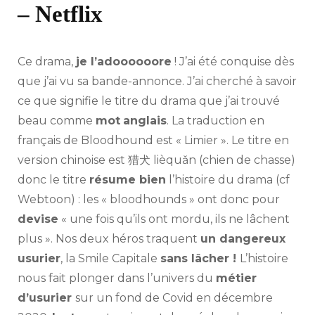
– Netflix
Ce drama,
je l’adoooooore
! J’ai été conquise dès
que j’ai vu sa bande-annonce. J’ai cherché à savoir
ce que signifie le titre du drama que j’ai trouvé
beau comme
mot
anglais
. La traduction en
français de Bloodhound est « Limier ». Le titre en
version chinoise est 猎犬 lièquǎn (chien de chasse)
donc le titre
résume bien
l’histoire du drama (cf
Webtoon) : les « bloodhounds » ont donc pour
devise
« une fois qu’ils ont mordu, ils ne lâchent
plus ». Nos deux héros traquent
un dangereux
usurier
, la Smile Capitale
sans lâcher !
L’histoire
nous fait plonger dans l’univers du
métier
d’usurier
sur un fond de Covid en décembre