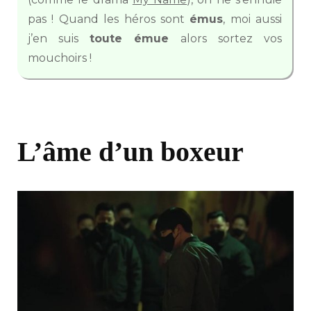
pas ! Quand les héros sont
émus
, moi aussi
j’en suis
toute émue
alors sortez vos
mouchoirs !
L’âme d’un boxeur