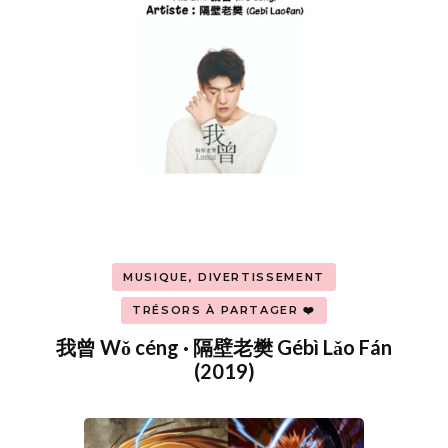
MUSIQUE, DIVERTISSEMENT
TRÉSORS À PARTAGER ❤️
我曾 Wǒ céng · 隔壁老樊 Gébì Lǎo Fán
(2019)