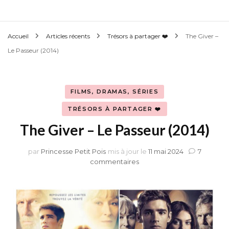
Accueil
Articles récents
Trésors à partager ❤️
The Giver –
Le Passeur (2014)
FILMS, DRAMAS, SÉRIES
TRÉSORS À PARTAGER ❤️
The Giver – Le Passeur (2014)
par
Princesse Petit Pois
mis à jour le
11 mai 2024
7
sur
commentaires
The
Giver
–
Le
Passeur
(2014)