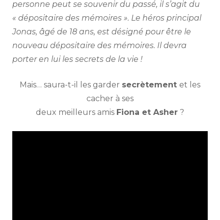
personne peut se souvenir du passé, il s’agit du
« dépositaire des mémoires ». Le héros principal
Jonas, âgé de 18 ans, est désigné pour être le
nouveau dépositaire des mémoires. Il devra
porter en lui les secrets de la vie !
Mais… saura-t-il les garder
secrètement
et les
cacher à ses
deux meilleurs amis
Fiona et Asher
?