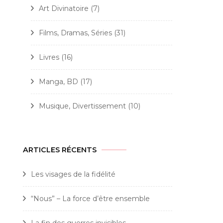
Art Divinatoire
(7)
Films, Dramas, Séries
(31)
Livres
(16)
Manga, BD
(17)
Musique, Divertissement
(10)
ARTICLES RÉCENTS
Les visages de la fidélité
“Nous” – La force d’être ensemble
La fin des guerres invisibles