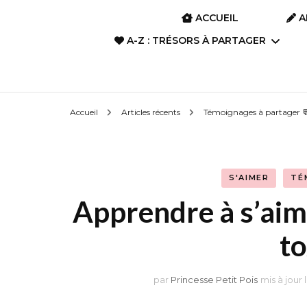
ACCUEIL
A
A-Z : TRÉSORS À PARTAGER
A-Z : Film d’animation &
Accueil
Articles récents
Témoignages à partager 
Anime
A-Z : Art divinatoire
S'AIMER
TÉ
A-Z : Films, Dramas,
Apprendre à s’aim
Séries
t
A-Z : Livres, Romans,
Poèmes, Albums
par
Princesse Petit Pois
mis à jour 
A-Z : Manga, BD