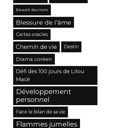
Beauté des mots
Blessure de l'âme
Cartes oracles
Chemin de vie
Destin
Drama coréen
Défi des 100 jours de Lilou
Macé
Développement
personnel
Faire le bilan de sa vie
Flammes jumelles