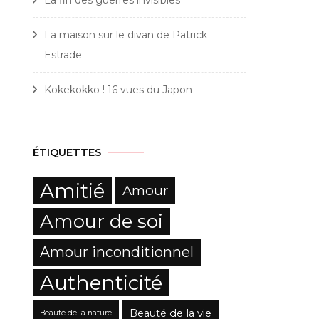
La maison sur le divan de Patrick
Estrade
Kokekokko ! 16 vues du Japon
ÉTIQUETTES
Amitié
Amour
Amour de soi
Amour inconditionnel
Authenticité
Beauté de la vie
Beauté de la nature