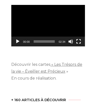
Lecteur
vidéo
00:00
02:34
Découvrir les cartes
« Les Trésors de
la vie – Éveiller est Précieux
»
En cours de réalisation.
+ 160 ARTICLES À DÉCOUVRIR