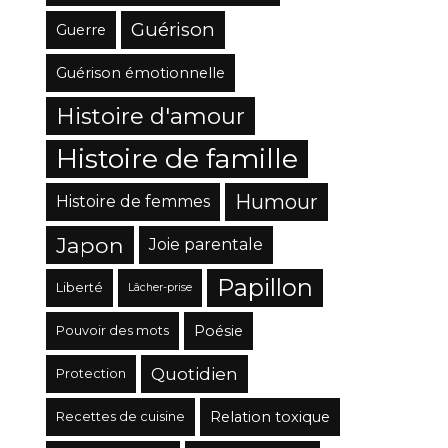
Guérison
Guerre
Guérison émotionnelle
Histoire d'amour
Histoire de famille
Humour
Histoire de femmes
Japon
Joie parentale
Papillon
Liberté
Lâcher-prise
Poésie
Pouvoir des mots
Quotidien
Protection
Relation toxique
Recettes de cuisine