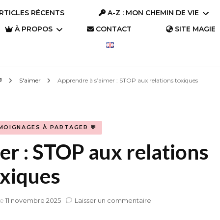
RTICLES RÉCENTS
A-Z : MON CHEMIN DE VIE
À PROPOS
CONTACT
SITE MAGIE
A-Z : Se connaître
Parlons « Trésors »
💬
S'aimer
Apprendre à s’aimer : STOP aux relations toxiques
A-Z : S’aimer
Parlons Trésor
Qui suis-je ?
(2023)
A-Z : S’évader
Pourquoi ce site ?
Parlons Trésor
MOIGNAGES À PARTAGER 💬
A-Z : Changer le
(2019)
monde
er : STOP aux relations
oxiques
sur
le
11 novembre 2025
Laisser un commentaire
Apprendre
à