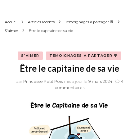
Accueil
Articles récents
Témoignages à partager 💬
S'aimer
Être le capitaine de sa vie
S'AIMER
TÉMOIGNAGES À PARTAGER 💬
Être le capitaine de sa vie
par
Princesse Petit Pois
mis à jour le
9 mars 2024
4
sur
commentaires
Être
le
capitaine
de
sa
vie