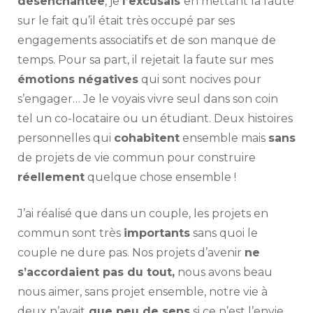
désenchantée
, je
l’excusais
en mettant la faute
sur le fait qu’il était très occupé par ses
engagements associatifs et de son manque de
temps. Pour sa part, il rejetait la faute sur mes
émotions négatives
qui sont nocives pour
s’engager… Je le voyais vivre seul dans son coin
tel un co-locataire ou un étudiant. Deux histoires
personnelles qui
cohabitent
ensemble mais
sans
de projets de vie commun pour construire
réellement
quelque chose ensemble !
J’ai réalisé que dans un couple, les projets en
commun sont très
importants
sans quoi le
couple ne dure pas. Nos projets d’avenir
ne
s’accordaient pas du tout,
nous avons beau
nous aimer, sans projet ensemble, notre vie à
deux n’avait
que peu de sens
si ce n’est l’envie