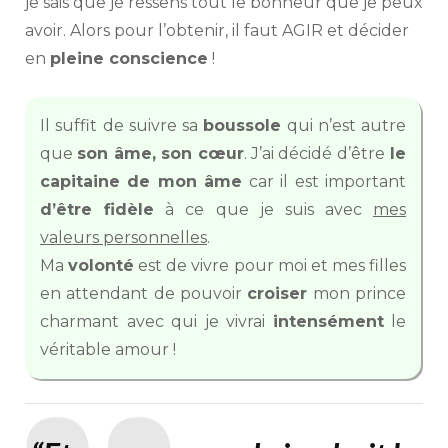
je sais que je ressens tout le bonheur que je peux
avoir. Alors pour l’obtenir, il faut AGIR et décider
en
pleine conscience
!
Il suffit de suivre sa
boussole
qui n’est autre
que
son âme, son cœur
. J’ai décidé d’être
le
capitaine de mon âme
car il est important
d’être fidèle
à ce que je suis avec
mes
valeurs personnelles
.
Ma
volonté
est de vivre pour moi et mes filles
en attendant de pouvoir
croiser
mon prince
charmant avec qui je vivrai
intensément
le
véritable amour !