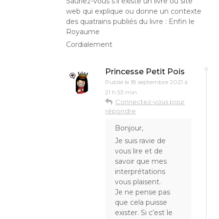
Sauriez-vous s’il existe un livre ou site
web qui explique ou donne un contexte
des quatrains publiés du livre : Enfin le
Royaume
Cordialement
Princesse Petit Pois
Publié le
18 septembre 2021 à
21 h 53 min
Connectez-vous pour
répondre
Bonjour,
Je suis ravie de
vous lire et de
savoir que mes
interprétations
vous plaisent.
Je ne pense pas
que cela puisse
exister. Si c’est le