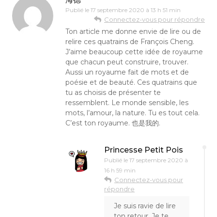
Publié le
17 septembre 2020 à 13 h 51 min
Connectez-vous pour répondre
Ton article me donne envie de lire ou de
relire ces quatrains de François Cheng.
J’aime beaucoup cette idée de royaume
que chacun peut construire, trouver.
Aussi un royaume fait de mots et de
poésie et de beauté. Ces quatrains que
tu as choisis de présenter te
ressemblent. Le monde sensible, les
mots, l’amour, la nature. Tu es tout cela.
C’est ton royaume. 也是我的.
Princesse Petit Pois
Publié le
17 septembre 2020 à
16 h 59 min
Connectez-vous pour
répondre
Je suis ravie de lire
ton retour. Je te