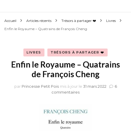
Accueil
Articles récents
Trésors à partager ❤️
Livres
Enfin le Royaume – Quatrains de François Cheng
LIVRES
TRÉSORS À PARTAGER ❤️
Enfin le Royaume – Quatrains
de François Cheng
par
Princesse Petit Pois
mis à jour le
31 mars 2022
6
sur
commentaires
Enfin
le
Royaume
–
Quatrains
de