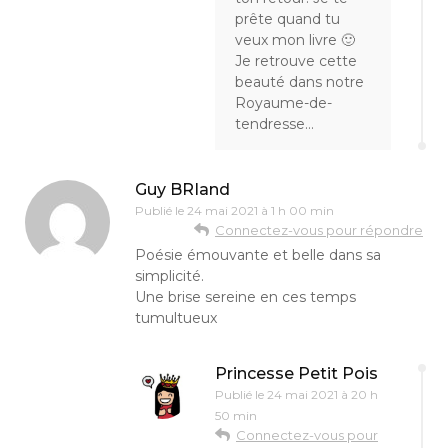
prête quand tu
veux mon livre 🙂
Je retrouve cette
beauté dans notre
Royaume-de-
tendresse…
Guy BRIand
Publié le
24 mai 2021 à 1 h 00 min
Connectez-vous pour répondre
Poésie émouvante et belle dans sa
simplicité.
Une brise sereine en ces temps
tumultueux
Princesse Petit Pois
Publié le
24 mai 2021 à 20 h
50 min
Connectez-vous pour