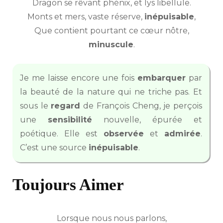
Dragon se rêvant phénix, et lys libellule.
Monts et mers, vaste réserve,
inépuisable
,
Que contient pourtant ce cœur nôtre,
minuscule
.
Je me laisse encore une fois
embarquer
par
la beauté de la nature qui ne triche pas. Et
sous le
regard
de François Cheng, je perçois
une
sensibilité
nouvelle, épurée et
poétique. Elle est
observée
et
admirée
.
C’est une source
inépuisable
.
Toujours Aimer
Lorsque nous nous parlons,