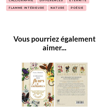
CALLIGRAPHIE
DIFFÉRENCES
ETERNITÉ
FLAMME INTÉRIEURE
NATURE
POÉSIE
Vous pourriez également
Navigation
d'article
aimer...