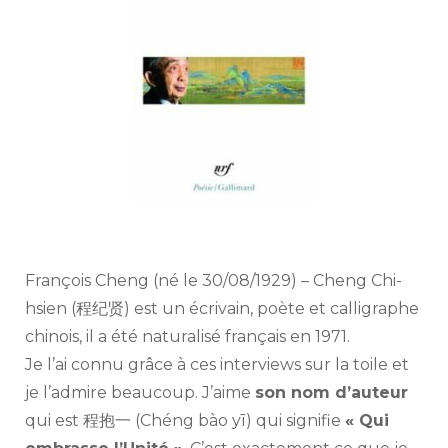
François
Cheng
François Cheng (né le 30/08/1929) – Cheng Chi-
hsien (程纪贤) est un écrivain, poète et calligraphe
chinois, il a été naturalisé français en 1971.
Je l’ai connu grâce à ces interviews sur la toile et
je l’admire beaucoup. J’aime
son nom d’auteur
qui est 程抱一 (Chéng bào yī) qui signifie
« Qui