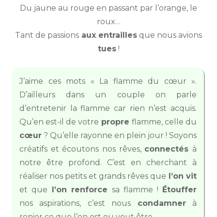
Du jaune au rouge en passant par l’orange, le
roux…
Tant de passions
aux entrailles
que nous avions
tues
!
J’aime ces mots « La flamme du cœur ».
D’ailleurs dans un couple on parle
d’entretenir la flamme car rien n’est acquis.
Qu’en est-il de votre
propre
flamme, celle du
cœur
? Qu’elle rayonne en plein jour ! Soyons
créatifs et écoutons nos rêves,
connectés
à
notre être profond. C’est en cherchant à
réaliser nos petits et grands rêves que
l’on vit
et que
l’on renforce
sa flamme !
Étouffer
nos aspirations, c’est nous
condamner
à
renier ce que l’on est ou veut être.