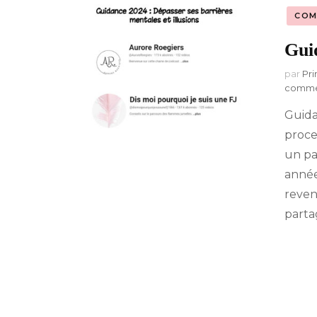
COM
A-Z : Musique &
Divertissement
Gui
par
Pri
comme
Guida
proce
un pa
année
reveni
parta