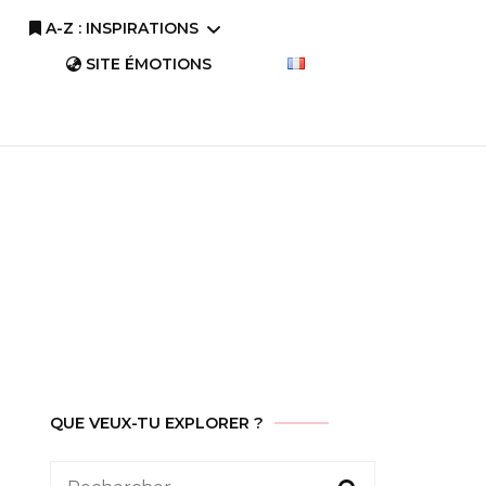
A-Z : INSPIRATIONS
SITE ÉMOTIONS
A-Z : Comprendre
A-Z : Savourer
QUE VEUX-TU EXPLORER ?