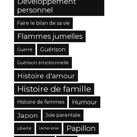
Développement
personnel
Faire le bilan de sa vie
Flammes jumelles
Guérison
Guerre
Guérison émotionnelle
Histoire d'amour
Histoire de famille
Humour
Histoire de femmes
Japon
Joie parentale
Papillon
Liberté
Lâcher-prise