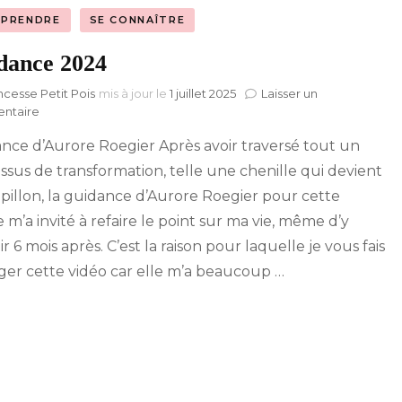
PRENDRE
SE CONNAÎTRE
dance 2024
ncesse Petit Pois
mis à jour le
1 juillet 2025
Laisser un
sur
ntaire
Guidance
nce d’Aurore Roegier Après avoir traversé tout un
2024
ssus de transformation, telle une chenille qui devient
pillon, la guidance d’Aurore Roegier pour cette
 m’a invité à refaire le point sur ma vie, même d’y
r 6 mois après. C’est la raison pour laquelle je vous fais
ger cette vidéo car elle m’a beaucoup …