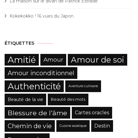
La maison sur le divan de Patrick Estrade
Kokekokko ! 16 vues du Japon
ÉTIQUETTES
Amitié
Amour de soi
Amour
Amour inconditionnel
Authenticité
Aventure culinaire
Beauté de la vie
Beauté des mots
Blessure de l'âme
Cartes oracles
Chemin de vie
Destin
Cuisine asiatique