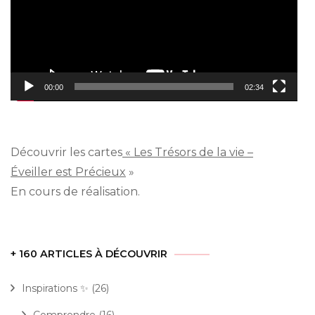
00:00
02:34
Découvrir les cartes
« Les Trésors de la vie –
Éveiller est Précieux
»
En cours de réalisation.
+ 160 ARTICLES À DÉCOUVRIR
Inspirations ✨
(26)