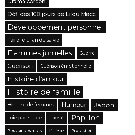
Drama coréen
Défi des 100 jours de Lilou Macé
Développement personnel
Faire le bilan de sa vie
Flammes jumelles
Guerre
Guérison
Guérison émotionnelle
Histoire d'amour
Histoire de famille
Japon
Humour
Histoire de femmes
Papillon
Joie parentale
Liberté
Poésie
Pouvoir des mots
Protection