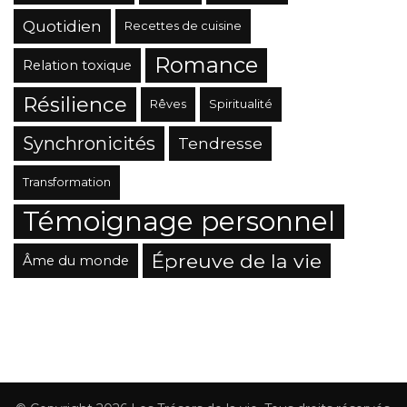
Quotidien
Recettes de cuisine
Romance
Relation toxique
Résilience
Rêves
Spiritualité
Synchronicités
Tendresse
Transformation
Témoignage personnel
Épreuve de la vie
Âme du monde