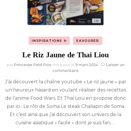
INSPIRATIONS ✨
SAVOURER
Le Riz Jaune de Thai Liou
par
Princesse Petit Pois
mis à jour le
9 mars 2024
Laisser un
sur
commentaire
Le
J’ai découvert la chaîne youtube « Le riz jaune » par
Riz
Jaune
un heureux hasard en voulant réaliser des recettes
de
de l’anime Food Wars. Et Thai Liou en propose donc
Thai
Liou
par ici : Le rôti de Soma Le steak Chaliapin de Soma
Et c’est ainsi que j’ai découvert son univers de la
cuisine asiatique « facile » dont je suis fan, …