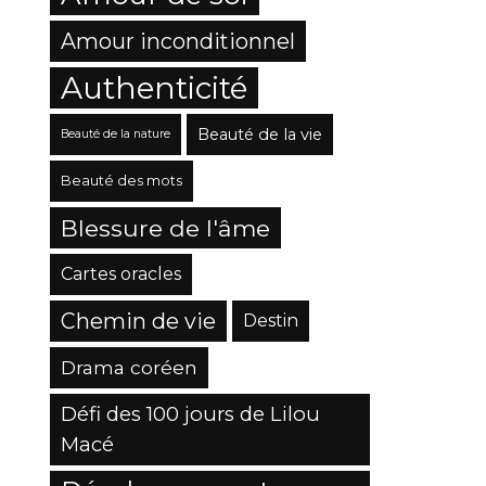
Amour inconditionnel
Authenticité
Beauté de la vie
Beauté de la nature
Beauté des mots
Blessure de l'âme
Cartes oracles
Chemin de vie
Destin
Drama coréen
Défi des 100 jours de Lilou
Macé