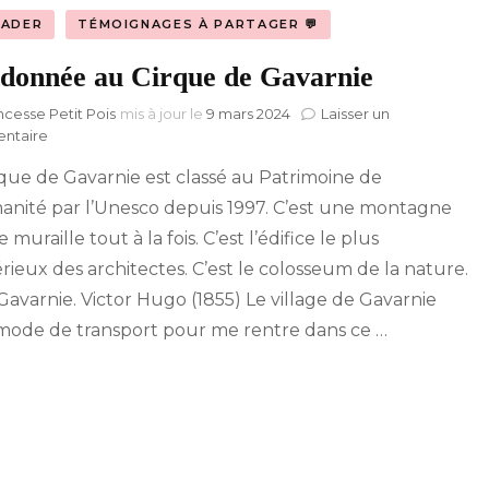
VADER
TÉMOIGNAGES À PARTAGER 💬
donnée au Cirque de Gavarnie
ncesse Petit Pois
mis à jour le
9 mars 2024
Laisser un
sur
ntaire
Randonnée
rque de Gavarnie est classé au Patrimoine de
au
Cirque
anité par l’Unesco depuis 1997. C’est une montagne
de
 muraille tout à la fois. C’est l’édifice le plus
Gavarnie
rieux des architectes. C’est le colosseum de la nature.
 Gavarnie. Victor Hugo (1855) Le village de Gavarnie
ode de transport pour me rentre dans ce …