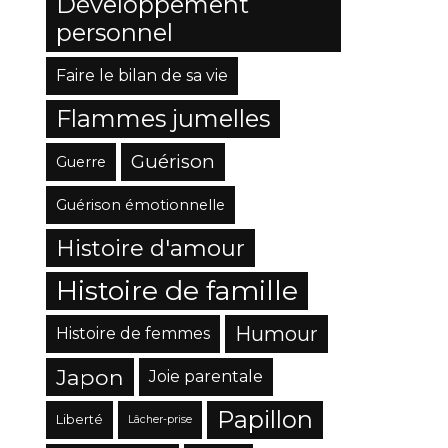
Développement
personnel
Faire le bilan de sa vie
Flammes jumelles
Guérison
Guerre
Guérison émotionnelle
Histoire d'amour
Histoire de famille
Humour
Histoire de femmes
Japon
Joie parentale
Papillon
Liberté
Lâcher-prise