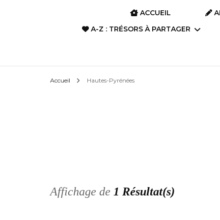
ACCUEIL
A
A-Z : TRÉSORS À PARTAGER
A-Z : Film d’animation &
Accueil
Hautes-Pyrénées
Anime
A-Z : Art divinatoire
A-Z : Films, Dramas,
Séries
A-Z : Livres, Romans,
Poèmes, Albums
Affichage de
1 Résultat(s)
A-Z : Manga, BD