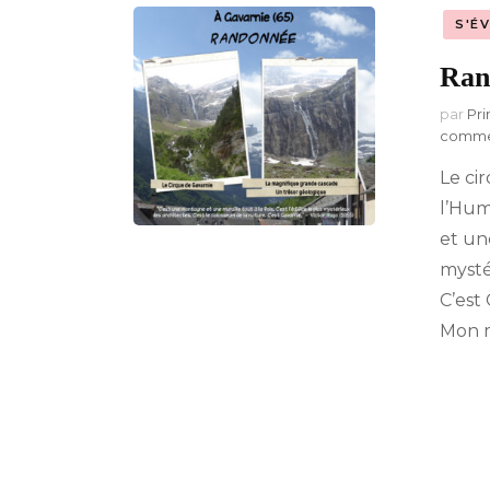
S'É
A-Z : Musique &
Divertissement
Ran
par
Pri
comme
Le ci
l’Hum
et une
mysté
C’est
Mon m