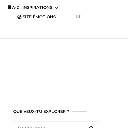
A-Z : INSPIRATIONS
SITE ÉMOTIONS
A-Z : Comprendre
A-Z : Savourer
QUE VEUX-TU EXPLORER ?