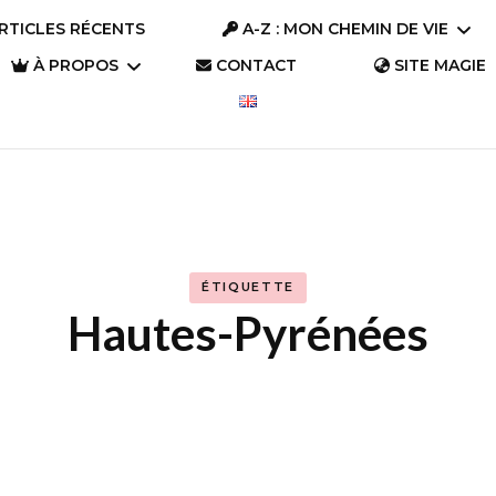
RTICLES RÉCENTS
A-Z : MON CHEMIN DE VIE
À PROPOS
CONTACT
SITE MAGIE
A-Z : Se connaître
Parlons « Trésors »
A-Z : S’aimer
Parlons Trésor
Qui suis-je ?
(2023)
A-Z : S’évader
Pourquoi ce site ?
Parlons Trésor
ÉTIQUETTE
A-Z : Changer le
(2019)
Hautes-Pyrénées
monde