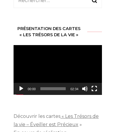
Rechercher :
PRÉSENTATION DES CARTES
« LES TRÉSORS DE LA VIE »
Lecteur
vidéo
00:00
02:34
Découvrir les cartes
« Les Trésors de
la vie – Éveiller est Précieux
»