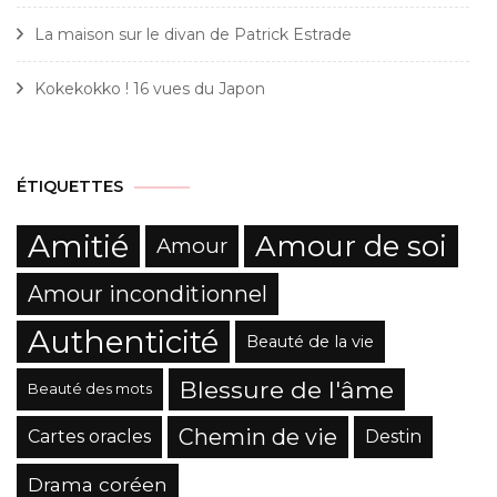
La maison sur le divan de Patrick Estrade
Kokekokko ! 16 vues du Japon
ÉTIQUETTES
Amitié
Amour de soi
Amour
Amour inconditionnel
Authenticité
Beauté de la vie
Blessure de l'âme
Beauté des mots
Chemin de vie
Cartes oracles
Destin
Drama coréen