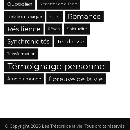
Quotidien
Recettes de cuisine
Romance
Relation toxique
Roman
Résilience
Rêves
Spiritualité
Synchronicités
Tendresse
Transformation
Témoignage personnel
Épreuve de la vie
Âme du monde
© Copyright 2026
Les Trésors de la vie
. Tous droits réservés.