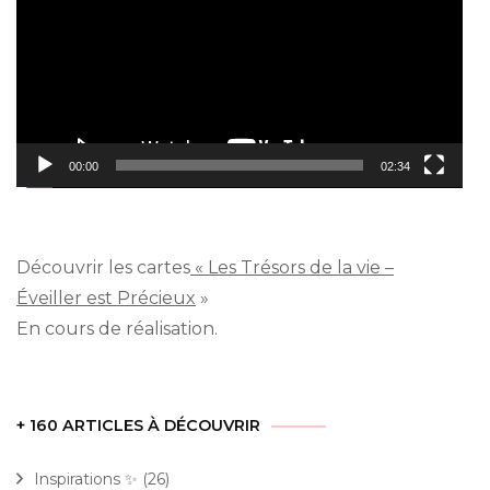
00:00
02:34
Découvrir les cartes
« Les Trésors de la vie –
Éveiller est Précieux
»
En cours de réalisation.
+ 160 ARTICLES À DÉCOUVRIR
Inspirations ✨
(26)