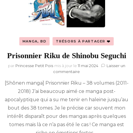
MANGA, BD
TRÉSORS À PARTAGER ❤️
Prisonnier Riku de Shinobu Seguchi
par
Princesse Petit Pois
mis à jour le
11 mai 2024
Laisser un
sur
commentaire
Prisonnier
[Shōnen manga] Prisonnier Riku – 38 volumes (2011-
Riku
de
2018) J’ai beaucoup aimé ce manga post-
Shinobu
apocalyptique qui a su me tenir en haleine jusqu’au
Seguchi
bout des 38 tomes. Je le précise car souvent mon
intérêt disparaît pour des mangas après quelques
tomes mais là ce n’a pas été le cas ! Ce manga est
riche en émotions fortes …