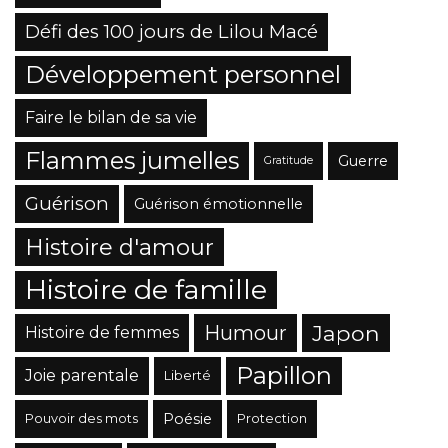
Défi des 100 jours de Lilou Macé
Développement personnel
Faire le bilan de sa vie
Flammes jumelles
Guerre
Gratitude
Guérison
Guérison émotionnelle
Histoire d'amour
Histoire de famille
Japon
Humour
Histoire de femmes
Papillon
Joie parentale
Liberté
Poésie
Pouvoir des mots
Protection