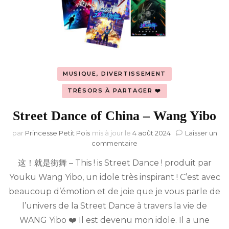
MUSIQUE, DIVERTISSEMENT
TRÉSORS À PARTAGER ❤️
Street Dance of China – Wang Yibo
par
Princesse Petit Pois
mis à jour le
4 août 2024
Laisser un
sur
commentaire
Street
这！就是街舞 – This ! is Street Dance ! produit par
Dance
of
Youku Wang Yibo, un idole très inspirant ! C’est avec
China
beaucoup d’émotion et de joie que je vous parle de
–
Wang
l’univers de la Street Dance à travers la vie de
Yibo
WANG Yibo ❤️ Il est devenu mon idole. Il a une