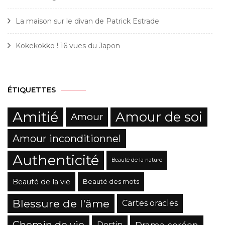
La maison sur le divan de Patrick Estrade
Kokekokko ! 16 vues du Japon
ÉTIQUETTES
Amitié
Amour de soi
Amour
Amour inconditionnel
Authenticité
Beauté de la nature
Beauté de la vie
Beauté des mots
Blessure de l'âme
Cartes oracles
Drama coréen
Destin