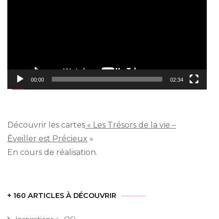
00:00
02:34
Découvrir les cartes
« Les Trésors de la vie –
Éveiller est Précieux
»
En cours de réalisation.
+ 160 ARTICLES À DÉCOUVRIR