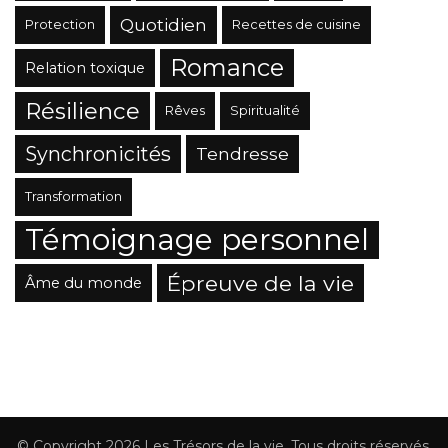
Quotidien
Protection
Recettes de cuisine
Romance
Relation toxique
Résilience
Rêves
Spiritualité
Synchronicités
Tendresse
Transformation
Témoignage personnel
Épreuve de la vie
Âme du monde
© Copyright 2026
Les Trésors de la vie
. Tous droits réservés.