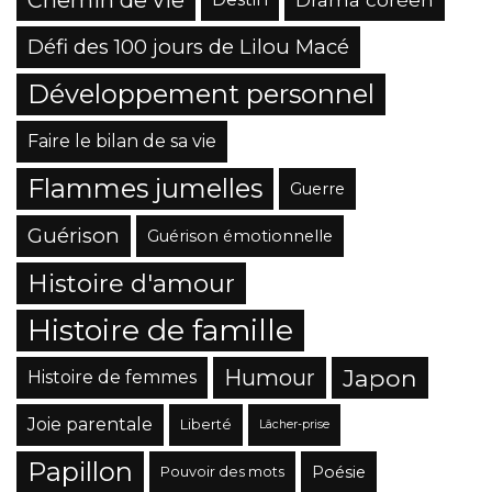
Chemin de vie
Défi des 100 jours de Lilou Macé
Développement personnel
Faire le bilan de sa vie
Flammes jumelles
Guerre
Guérison
Guérison émotionnelle
Histoire d'amour
Histoire de famille
Japon
Humour
Histoire de femmes
Joie parentale
Liberté
Lâcher-prise
Papillon
Poésie
Pouvoir des mots