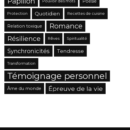
Papillon
Poésie
Pouvoir des mots
Quotidien
Protection
Recettes de cuisine
Romance
Relation toxique
Résilience
Rêves
Spiritualité
Synchronicités
Tendresse
Transformation
Témoignage personnel
Épreuve de la vie
Âme du monde