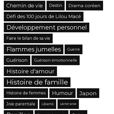
Chemin de vie
Drama coréen
Destin
Défi des 100 jours de Lilou Macé
Développement personnel
Faire le bilan de sa vie
Flammes jumelles
Guerre
Guérison
Guérison émotionnelle
Histoire d'amour
Histoire de famille
Japon
Humour
Histoire de femmes
Joie parentale
Liberté
Lâcher-prise