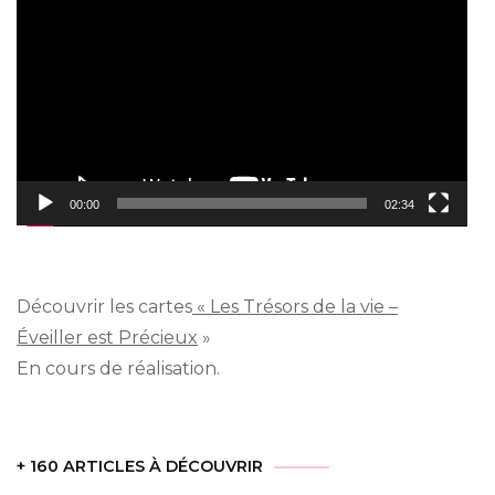
vidéo
00:00
02:34
Découvrir les cartes
« Les Trésors de la vie –
Éveiller est Précieux
»
En cours de réalisation.
+ 160 ARTICLES À DÉCOUVRIR