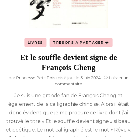
LIVRES
TRÉSORS À PARTAGER ❤️
Et le souffle devient signe de
François Cheng
par
Princesse Petit Pois
mis à jour le
5 juin 2024
Laisser un
sur
commentaire
Et
Je suis une grande fan de François Cheng et
le
souffle
également de la calligraphie chinoise. Alors il était
devient
donc évident que je me procure ce livre dont j’ai
signe
de
trouvé le titre « Et le souffle devient signe » si beau
François
et poétique. Le mot calligraphié est le mot « Rêve ».
Cheng