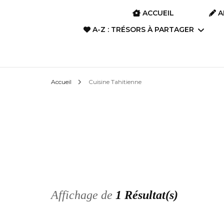
ACCUEIL
A
A-Z : TRÉSORS À PARTAGER
A-Z : Film d’animation &
Accueil
Cuisine Tahitienne
Anime
A-Z : Art divinatoire
A-Z : Films, Dramas,
Séries
A-Z : Livres, Romans,
Poèmes, Albums
Affichage de
1 Résultat(s)
A-Z : Manga, BD