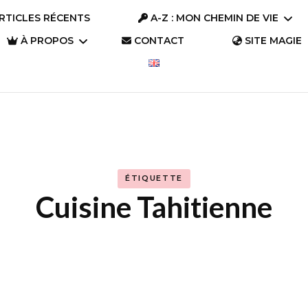
RTICLES RÉCENTS
A-Z : MON CHEMIN DE VIE
À PROPOS
CONTACT
SITE MAGIE
A-Z : Se connaître
Parlons « Trésors »
A-Z : S’aimer
Parlons Trésor
Qui suis-je ?
(2023)
A-Z : S’évader
Pourquoi ce site ?
Parlons Trésor
ÉTIQUETTE
A-Z : Changer le
(2019)
Cuisine Tahitienne
monde