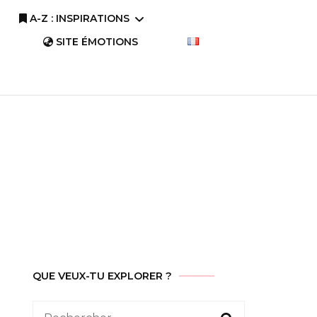
A-Z : INSPIRATIONS
SITE ÉMOTIONS
A-Z : Comprendre
A-Z : Savourer
QUE VEUX-TU EXPLORER ?