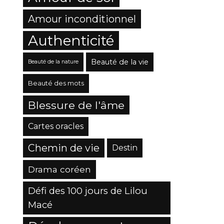
Amour inconditionnel
Authenticité
Beauté de la vie
Beauté de la nature
Beauté des mots
Blessure de l'âme
Cartes oracles
Chemin de vie
Destin
Drama coréen
Défi des 100 jours de Lilou
Macé