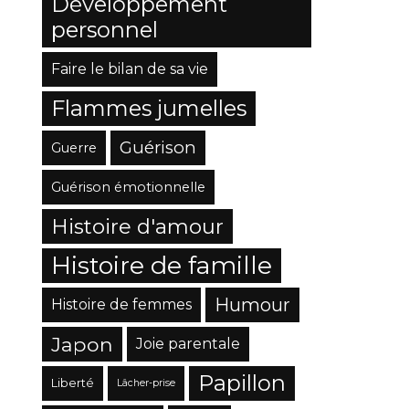
Développement
personnel
Faire le bilan de sa vie
Flammes jumelles
Guérison
Guerre
Guérison émotionnelle
Histoire d'amour
Histoire de famille
Humour
Histoire de femmes
Japon
Joie parentale
Papillon
Liberté
Lâcher-prise