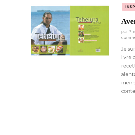
INS
A-Z : Musique &
Divertissement
Ave
par
Pri
comme
Je su
livre 
recet
alent
men sp
conte