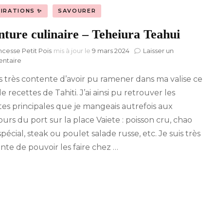
PIRATIONS ✨
SAVOURER
nture culinaire – Teheiura Teahui
ncesse Petit Pois
mis à jour le
9 mars 2024
Laisser un
sur
ntaire
Aventure
is très contente d’avoir pu ramener dans ma valise ce
culinaire
–
de recettes de Tahiti. J’ai ainsi pu retrouver les
Teheiura
tes principales que je mangeais autrefois aux
Teahui
ours du port sur la place Vaiete : poisson cru, chao
écial, steak ou poulet salade russe, etc. Je suis très
nte de pouvoir les faire chez …