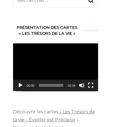
Rechercher :
PRÉSENTATION DES CARTES
« LES TRÉSORS DE LA VIE »
Lecteur
vidéo
00:00
02:34
Découvrir les cartes
« Les Trésors de
la vie – Éveiller est Précieux
»