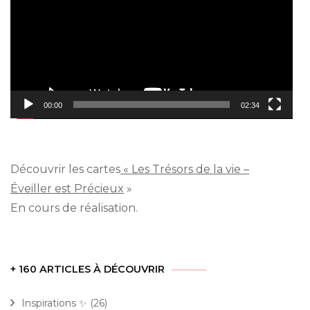
00:00
02:34
Découvrir les cartes
« Les Trésors de la vie –
Éveiller est Précieux
»
En cours de réalisation.
+ 160 ARTICLES À DÉCOUVRIR
Inspirations ✨
(26)