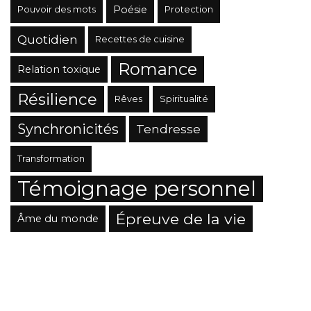
Poésie
Pouvoir des mots
Protection
Quotidien
Recettes de cuisine
Romance
Relation toxique
Résilience
Rêves
Spiritualité
Synchronicités
Tendresse
Transformation
Témoignage personnel
Épreuve de la vie
Âme du monde