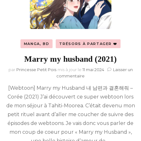
MANGA, BD
TRÉSORS À PARTAGER ❤️
Marry my husband (2021)
par
Princesse Petit Pois
mis à jour le
11 mai 2024
Laisser un
sur
commentaire
Marry
[Webtoon] Marry my Husband 내 남편과 결혼해줘 –
my
husband
Corée (2021) J’ai découvert ce super webtoon lors
(2021)
de mon séjour à Tahiti-Moorea. C’était devenu mon
petit rituel avant d’aller me coucher de suivre des
épisodes de webtoons. Je vais donc vous parler de
mon coup de coeur pour « Marry my Husband »,
une belle histoire d’amour de …