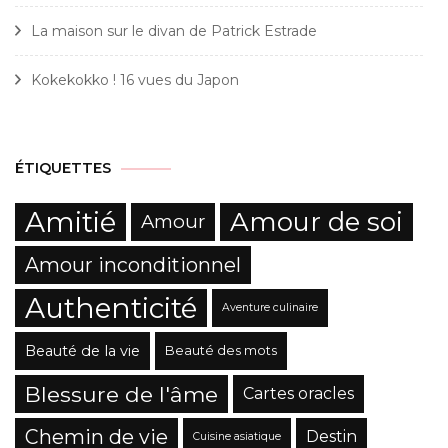
La maison sur le divan de Patrick Estrade
Kokekokko ! 16 vues du Japon
ÉTIQUETTES
Amitié
Amour de soi
Amour
Amour inconditionnel
Authenticité
Aventure culinaire
Beauté de la vie
Beauté des mots
Blessure de l'âme
Cartes oracles
Chemin de vie
Destin
Cuisine asiatique