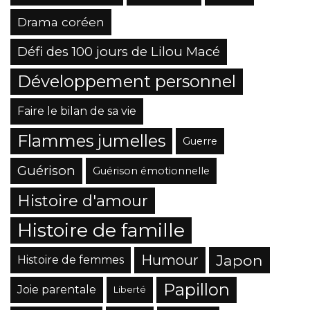
Drama coréen
Défi des 100 jours de Lilou Macé
Développement personnel
Faire le bilan de sa vie
Flammes jumelles
Guerre
Guérison
Guérison émotionnelle
Histoire d'amour
Histoire de famille
Japon
Humour
Histoire de femmes
Papillon
Joie parentale
Liberté