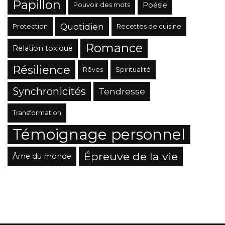
Papillon
Poésie
Pouvoir des mots
Quotidien
Protection
Recettes de cuisine
Romance
Relation toxique
Résilience
Rêves
Spiritualité
Synchronicités
Tendresse
Transformation
Témoignage personnel
Épreuve de la vie
Âme du monde