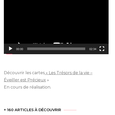
vidéo
00:00
02:34
Découvrir les cartes
« Les Trésors de la vie –
Éveiller est Précieux
»
En cours de réalisation.
+ 160 ARTICLES À DÉCOUVRIR