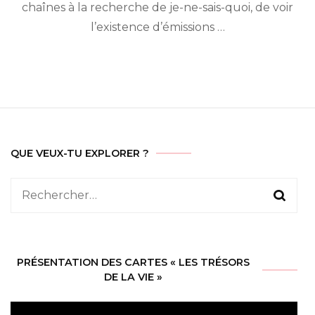
chaînes à la recherche de je-ne-sais-quoi, de voir
l’existence d’émissions …
QUE VEUX-TU EXPLORER ?
Rechercher :
PRÉSENTATION DES CARTES « LES TRÉSORS
DE LA VIE »
Lecteur