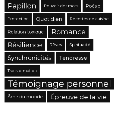
Papillon
Poésie
Pouvoir des mots
Quotidien
Protection
Recettes de cuisine
Romance
Relation toxique
Résilience
Rêves
Spiritualité
Synchronicités
Tendresse
Transformation
Témoignage personnel
Épreuve de la vie
Âme du monde