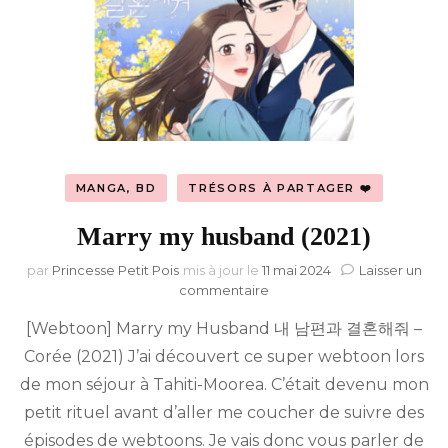
MANGA, BD
TRÉSORS À PARTAGER ❤️
Marry my husband (2021)
par
Princesse Petit Pois
mis à jour le
11 mai 2024
Laisser un
sur
commentaire
Marry
[Webtoon] Marry my Husband 내 남편과 결혼해줘 –
my
husband
Corée (2021) J’ai découvert ce super webtoon lors
(2021)
de mon séjour à Tahiti-Moorea. C’était devenu mon
petit rituel avant d’aller me coucher de suivre des
épisodes de webtoons. Je vais donc vous parler de