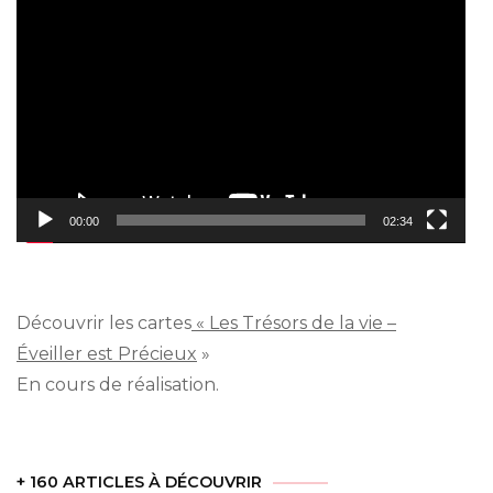
Lecteur
vidéo
00:00
02:34
Découvrir les cartes
« Les Trésors de la vie –
Éveiller est Précieux
»
En cours de réalisation.
+ 160 ARTICLES À DÉCOUVRIR