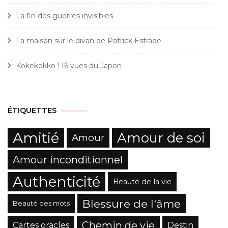
La fin des guerres invisibles
La maison sur le divan de Patrick Estrade
Kokekokko ! 16 vues du Japon
ÉTIQUETTES
Amitié
Amour de soi
Amour
Amour inconditionnel
Authenticité
Beauté de la vie
Blessure de l'âme
Beauté des mots
Chemin de vie
Cartes oracles
Destin