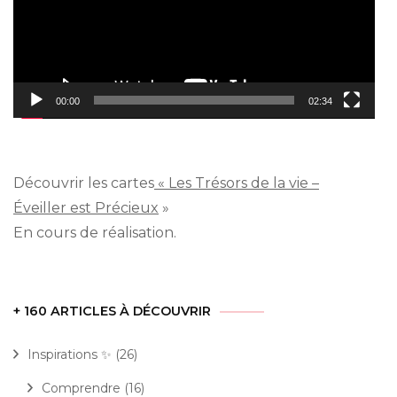
00:00
02:34
Découvrir les cartes
« Les Trésors de la vie –
Éveiller est Précieux
»
En cours de réalisation.
+ 160 ARTICLES À DÉCOUVRIR
Inspirations ✨
(26)
Comprendre
(16)