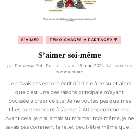
S'AIMER
TÉMOIGNAGES À PARTAGER 💬
S’aimer soi-même
par
Princesse Petit Pois
mis à jour le
9 mars 2024
Laisser un
sur
commentaire
S’aimer
Je n’avais pas encore écrit d’article à ce sujet alors
soi-
même
que c’est une des raisons principale m’ayant
poussée à créer ce site. Je ne voulais pas que mes
filles commencent à s’aimer à 40 ans comme moi.
Avant cela, je n’ai jamais su m’aimer moi-même, je ne
savais pas comment faire, et peut-être même que …