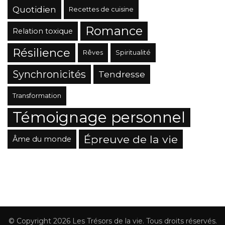
Quotidien
Recettes de cuisine
Romance
Relation toxique
Résilience
Rêves
Spiritualité
Synchronicités
Tendresse
Transformation
Témoignage personnel
Épreuve de la vie
Âme du monde
© Copyright 2026
Les Trésors de la vie
. Tous droits réservés.