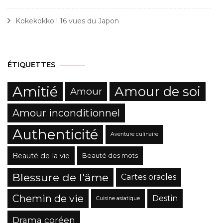
Kokekokko ! 16 vues du Japon
ÉTIQUETTES
Amitié
Amour de soi
Amour
Amour inconditionnel
Authenticité
Aventure culinaire
Beauté de la vie
Beauté des mots
Blessure de l'âme
Cartes oracles
Chemin de vie
Destin
Cuisine asiatique
Drama coréen