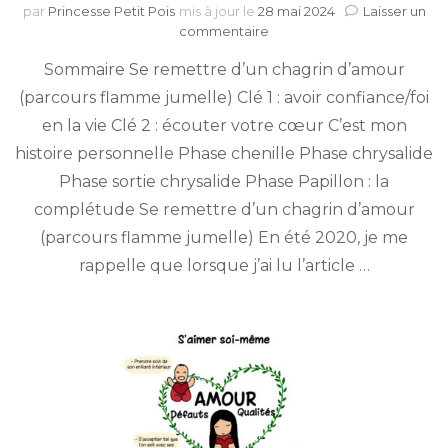
par
Princesse Petit Pois
mis à jour le
28 mai 2024
Laisser un
sur
commentaire
La
Sommaire Se remettre d’un chagrin d’amour
voie
de
(parcours flamme jumelle) Clé 1 : avoir confiance/foi
la
en la vie Clé 2 : écouter votre cœur C’est mon
complétude :
De
histoire personnelle Phase chenille Phase chrysalide
la
Phase sortie chrysalide Phase Papillon : la
chenille
complétude Se remettre d’un chagrin d’amour
au
Papillon
(parcours flamme jumelle) En été 2020, je me
rappelle que lorsque j’ai lu l’article …