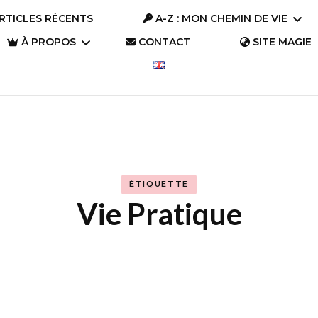
RTICLES RÉCENTS
A-Z : MON CHEMIN DE VIE
À PROPOS
CONTACT
SITE MAGIE
A-Z : Se connaître
Parlons « Trésors »
A-Z : S’aimer
Parlons Trésor
Qui suis-je ?
(2023)
A-Z : S’évader
Pourquoi ce site ?
Parlons Trésor
ÉTIQUETTE
A-Z : Changer le
(2019)
Vie Pratique
monde