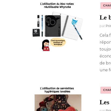
CHA
A-Z : Musique &
Divertissement
Le b
par
Pri
Cela f
répon
toujo
économ
de br
une fo
CHA
Les 
par
Pri