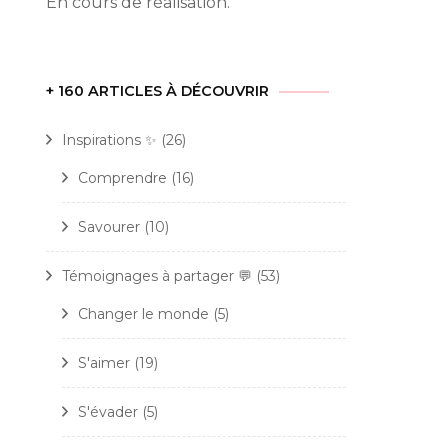
En cours de réalisation.
ttes
iques
es
+ 160 ARTICLES À DÉCOUVRIR
Inspirations ✨
(26)
Comprendre
(16)
Savourer
(10)
Témoignages à partager 💬
(53)
Changer le monde
(5)
S'aimer
(19)
S'évader
(5)