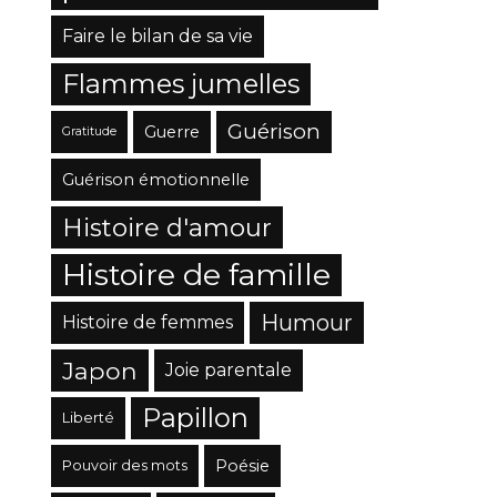
Faire le bilan de sa vie
Flammes jumelles
Guérison
Guerre
Gratitude
Guérison émotionnelle
Histoire d'amour
Histoire de famille
Humour
Histoire de femmes
Japon
Joie parentale
Papillon
Liberté
Poésie
Pouvoir des mots