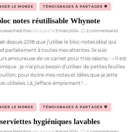
NGER LE MONDE
TÉMOIGNAGES À PARTAGER 💬
loc notes réutilisable Whynote
sur
ncesse Petit Pois
mis à jour le
9 mars 2024
2 commentaires
Le
ait depuis 2018 que j’utilise le bloc-notes idéal qui
bloc
notes
d parfaitement à toutes mes attentes. Je suis
réutili
urs amoureuse de ce carnet pour trois raisons : – Il est
Whyno
ique : je n’ai plus besoin d’utiliser de petites feuilles
ouillon, pour écrire mes notes et idées que je jette
is utilisées. Là, j’efface simplement ! …
NGER LE MONDE
TÉMOIGNAGES À PARTAGER 💬
serviettes hygiéniques lavables
sur
ncesse Petit Pois
mis à jour le
9 mars 2024
4 commentaires