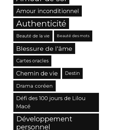
Amour inconditionnel
Authenticité
Beauté de la vie
Beauté des mots
Blessure de l'âme
Cartes oracles
Chemin de vie
Destin
Drama coréen
Défi des 100 jours de Lilou
Macé
Développement
personnel