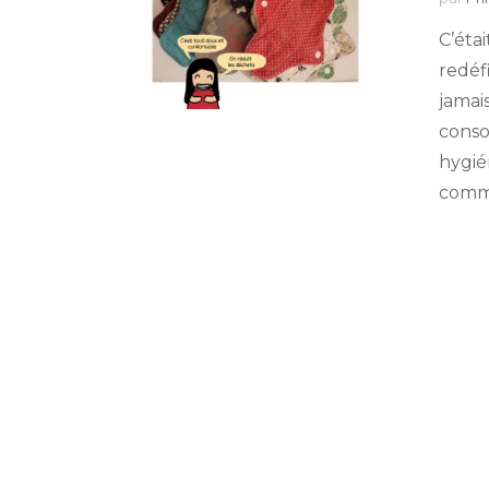
C’étai
redéf
jamais
conso
hygién
comme