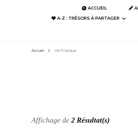
ACCUEIL
A
A-Z : TRÉSORS À PARTAGER
A-Z : Film d’animation &
Accueil
Vie Pratique
Anime
A-Z : Art divinatoire
A-Z : Films, Dramas,
Séries
A-Z : Livres, Romans,
Poèmes, Albums
Affichage de
2 Résultat(s)
A-Z : Manga, BD