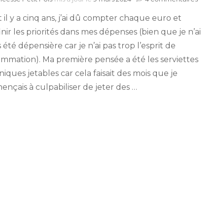
Les
t il y a cinq ans, j’ai dû compter chaque euro et
servie
hygién
inir les priorités dans mes dépenses (bien que je n’ai
lavabl
 été dépensière car je n’ai pas trop l’esprit de
mmation). Ma première pensée a été les serviettes
iques jetables car cela faisait des mois que je
nçais à culpabiliser de jeter des …