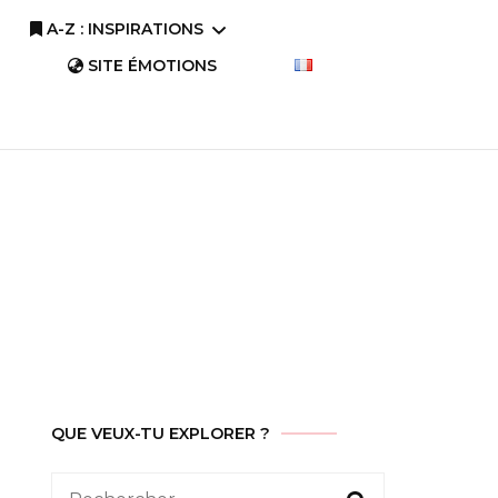
A-Z : INSPIRATIONS
SITE ÉMOTIONS
A-Z : Comprendre
A-Z : Savourer
QUE VEUX-TU EXPLORER ?