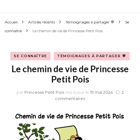
Accueil
Articles récents
Témoignages à partager 💬
Se
connaître
Le chemin de vie de Princesse Petit Pois
SE CONNAÎTRE
TÉMOIGNAGES À PARTAGER 💬
Le chemin de vie de Princesse
Petit Pois
par
Princesse Petit Pois
mis à jour le
19 mai 2024
2
sur
commentaires
Le
chemin
de
vie
de
Princesse