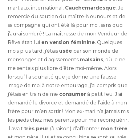
martiaux international.
Cauchemardesque
. Je
remercie du soutien du maître-Nounours et de
sa compagne qui ont été là pour moi, sans quoi
j’aurai sombré ! La maîtresse de mon Vendeur de
Rêve était lui
en version féminine
. Quelques
mois plus tard, j’étais
usée
par son monde de
mensonges et d’agissements
malsains
, où je ne
me sentais plus libre d’être moi-même. Alors
lorsqu’il a souhaité que je donne une fausse
image de moi à notre entourage, j’ai compris que
j’étais en train de me
consumer
à petit feu. J’ai
demandé le divorce et demandé de l’aide à mon
frère pour m’en sortir ! Mon ex-mari n’a jamais mis
les pieds chez mes parents pour me reconquérir,
il avait
très peur
(à raison) d’affronter
mon frère
et mon père ! Lui et sa concubine se sont sauvés