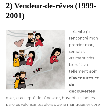
2) Vendeur-de-rêves (1999-
2001)
Très vite j’ai
rencontré mon
premier mari, il
semblait
vraiment très
bien. J’avais
tellement
soif
d’aventures et
de
découvertes
que j’ai accepté de l’épouser, buvant ses belles
paroles valorisantes alors que je manquais encore