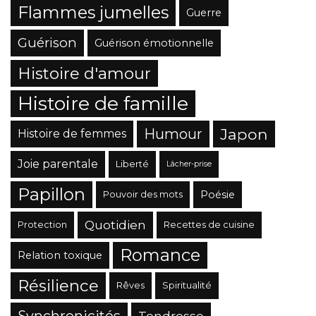
Flammes jumelles
Guerre
Guérison
Guérison émotionnelle
Histoire d'amour
Histoire de famille
Japon
Humour
Histoire de femmes
Joie parentale
Liberté
Lâcher-prise
Papillon
Poésie
Pouvoir des mots
Quotidien
Protection
Recettes de cuisine
Romance
Relation toxique
Résilience
Rêves
Spiritualité
Synchronicités
Tendresse