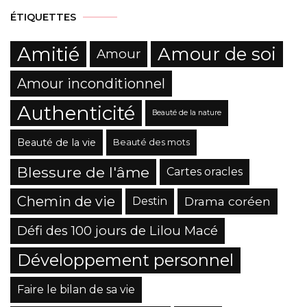
ÉTIQUETTES
Amitié
Amour de soi
Amour
Amour inconditionnel
Authenticité
Beauté de la nature
Beauté de la vie
Beauté des mots
Blessure de l'âme
Cartes oracles
Chemin de vie
Drama coréen
Destin
Défi des 100 jours de Lilou Macé
Développement personnel
Faire le bilan de sa vie