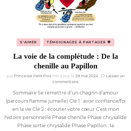
S'AIMER
TÉMOIGNAGES À PARTAGER 💬
La voie de la complétude : De la
chenille au Papillon
par
Princesse Petit Pois
mis à jour le
28 mai 2024
Laisser un
sur
commentaire
La
Sommaire Se remettre d’un chagrin d’amour
voie
de
(parcours flamme jumelle) Clé 1 : avoir confiance/foi
la
en la vie Clé 2 : écouter votre cœur C’est mon
complétude :
De
histoire personnelle Phase chenille Phase chrysalide
la
Phase sortie chrysalide Phase Papillon : la
chenille