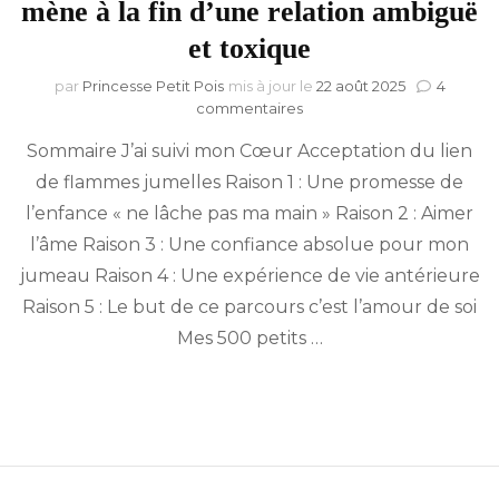
mène à la fin d’une relation ambiguë
et toxique
par
Princesse Petit Pois
mis à jour le
22 août 2025
4
sur
commentaires
Flammes
Sommaire J’ai suivi mon Cœur Acceptation du lien
jumelles :
La
de flammes jumelles Raison 1 : Une promesse de
complétude
l’enfance « ne lâche pas ma main » Raison 2 : Aimer
mène
à
l’âme Raison 3 : Une confiance absolue pour mon
la
jumeau Raison 4 : Une expérience de vie antérieure
fin
Raison 5 : Le but de ce parcours c’est l’amour de soi
d’une
relation
Mes 500 petits …
ambiguë
et
toxique