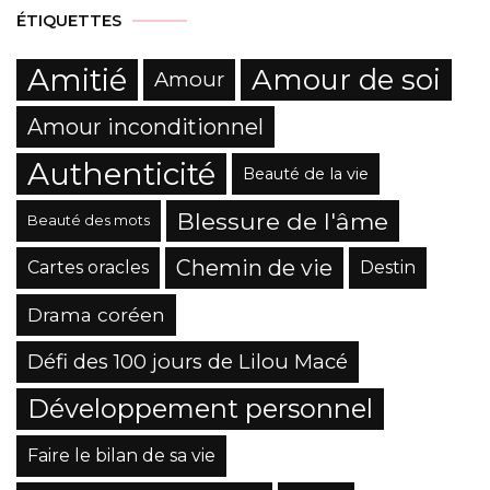
ÉTIQUETTES
Amitié
Amour de soi
Amour
Amour inconditionnel
Authenticité
Beauté de la vie
Blessure de l'âme
Beauté des mots
Chemin de vie
Cartes oracles
Destin
Drama coréen
Défi des 100 jours de Lilou Macé
Développement personnel
Faire le bilan de sa vie