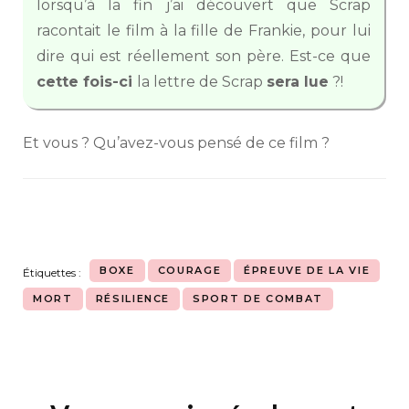
lorsqu’à la fin j’ai découvert que Scrap
racontait le film à la fille de Frankie, pour lui
dire qui est réellement son père. Est-ce que
cette fois-ci
la lettre de Scrap
sera lue
?!
Et vous ? Qu’avez-vous pensé de ce film ?
BOXE
COURAGE
ÉPREUVE DE LA VIE
Étiquettes :
MORT
RÉSILIENCE
SPORT DE COMBAT