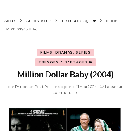
Accueil
Articles récents
Trésors à partager ❤️
Million
Dollar Baby (2004)
FILMS, DRAMAS, SÉRIES
TRÉSORS À PARTAGER ❤️
Million Dollar Baby (2004)
par
Princesse Petit Pois
mis à jour le
11 mai 2024
Laisser un
sur
commentaire
Million
Dollar
Baby
(2004)