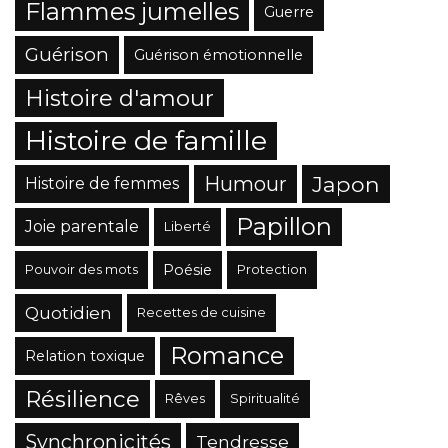
Flammes jumelles
Guerre
Guérison
Guérison émotionnelle
Histoire d'amour
Histoire de famille
Japon
Humour
Histoire de femmes
Papillon
Joie parentale
Liberté
Poésie
Pouvoir des mots
Protection
Quotidien
Recettes de cuisine
Romance
Relation toxique
Résilience
Rêves
Spiritualité
Synchronicités
Tendresse