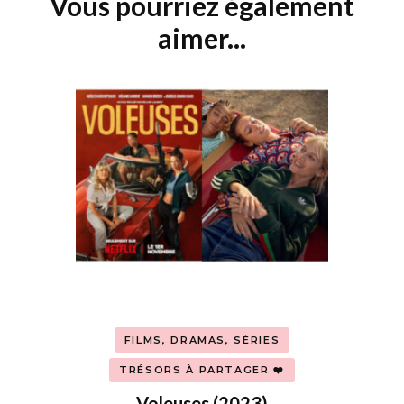
Vous pourriez également
Navigation
d'article
aimer...
FILMS, DRAMAS, SÉRIES
TRÉSORS À PARTAGER ❤️
Voleuses (2023)