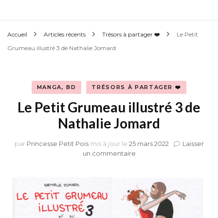
Accueil
Articles récents
Trésors à partager ❤️
Le Petit
Grumeau illustré 3 de Nathalie Jomard
MANGA, BD
TRÉSORS À PARTAGER ❤️
Le Petit Grumeau illustré 3 de
Nathalie Jomard
par
Princesse Petit Pois
mis à jour le
25 mars 2022
Laisser
sur
un commentaire
Le
Petit
Grumeau
illustré
3
de