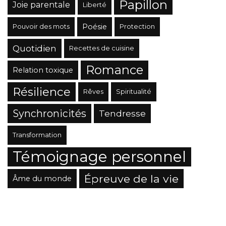
Papillon
Joie parentale
Liberté
Poésie
Pouvoir des mots
Protection
Quotidien
Recettes de cuisine
Romance
Relation toxique
Résilience
Rêves
Spiritualité
Synchronicités
Tendresse
Transformation
Témoignage personnel
Épreuve de la vie
Âme du monde