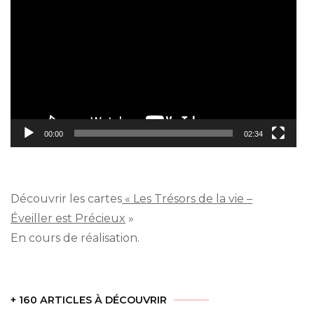
vidéo
00:00
02:34
Découvrir les cartes
« Les Trésors de la vie –
Éveiller est Précieux
»
En cours de réalisation.
+ 160 ARTICLES À DÉCOUVRIR