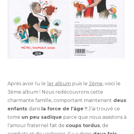
Nathalie
Jomard
Après avoir lu le
1er album
puis le
2ème
, voici le
3ème album ! Nous redécouvrons cette
charmante famille, comportant maintenant
deux
enfants
dans
la force de l’âge
!!! J’ai trouvé ce
tome
un peu sadique
parce que nous assistons à
l’amour fraternel fait de
coups tordus
, de
combats et de vacheries. Il y a donc
deux fois