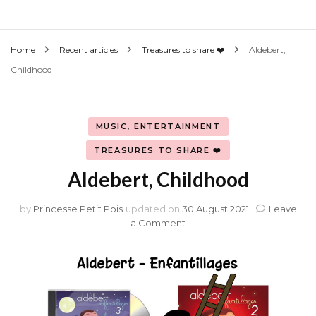
Home
Recent articles
Treasures to share ❤️
Aldebert,
Childhood
MUSIC, ENTERTAINMENT
TREASURES TO SHARE ❤️
Aldebert, Childhood
by
Princesse Petit Pois
updated on
30 August 2021
Leave
on
a Comment
Aldebert,
Childhood