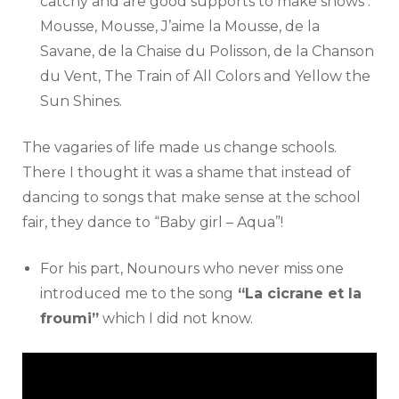
catchy and are good supports to make shows :
Mousse, Mousse, J’aime la Mousse, de la
Savane, de la Chaise du Polisson, de la Chanson
du Vent, The Train of All Colors and Yellow the
Sun Shines.
The vagaries of life made us change schools.
There I thought it was a shame that instead of
dancing to songs that make sense at the school
fair, they dance to “Baby girl – Aqua”!
For his part, Nounours who never miss one
introduced me to the song
“La cicrane et la
froumi”
which I did not know.