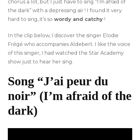
chorus a lot, but I just have to sing “I’m afraid of
the dark” with a depressing air ! I found it very
hard to sing, it’s so
wordy and catchy
!
In the clip below, I discover the singer Elodie
Frégé who accompanies Aldebert. I like the voice
of this singer, I had watched the Star Academy
show just to hear her sing.
Song “J’ai peur du
noir” (I’m afraid of the
dark)