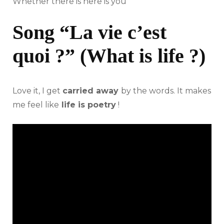
Whether there is here is you
Song “La vie c’est
quoi ?” (What is life ?)
Love it, I get
carried away
by the words. It makes
me feel like
life is poetry
!