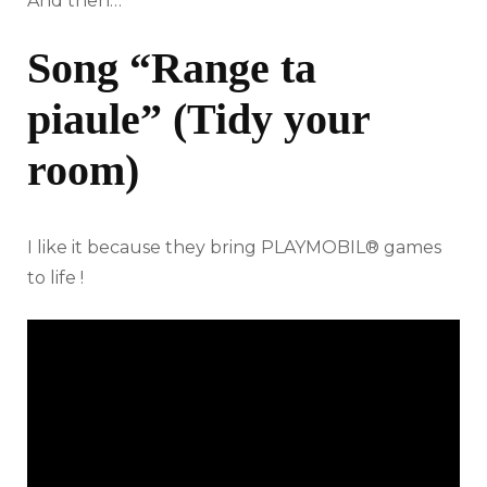
And then…
Song “Range ta
piaule” (Tidy your
room)
I like it because they bring PLAYMOBIL® games
to life !